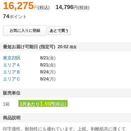
16,275
14,796
円
(税込)
円
(税抜)
74
ポイント
お気に入りに登録
あとで買う
最短お届け可能日 (指定可) 20:02
現在
東京23区
8/21
(金)
エリアＡ
8/21
(金)
エリアＢ
8/24
(月)
エリアＣ
8/24
(月)
販売単位
1.
1箱
1片あたり
55
円
(税込)
商品説明
印字適性、耐熱性にも優れています。上紙、剥離紙共に薄くて