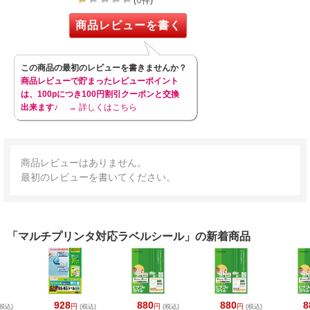
0
(
件)
商品レビューを書く
この商品の最初のレビューを書きませんか？
商品レビューで貯まったレビューポイント
は、100pにつき100円割引クーポンと交換
出来ます♪
→ 詳しくはこちら
商品レビューはありません。
最初のレビューを書いてください。
「マルチプリンタ対応ラベルシール」の新着商品
928
880
880
8
円
円
円
税込)
(税込)
(税込)
(税込)