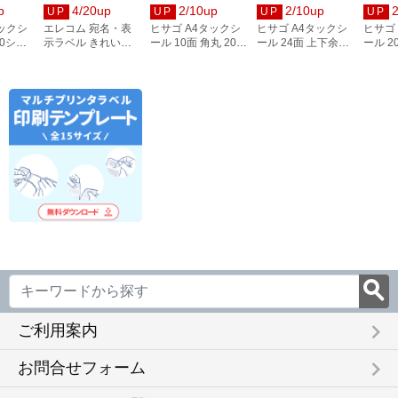
p
4/20up
2/10up
2/10up
UP
UP
UP
UP
タックシ
エレコム 宛名・表
ヒサゴ A4タックシ
ヒサゴ A4タックシ
ヒサゴ
00シー
示ラベル きれい貼
ール 10面 角丸 20シ
ール 24面 上下余白
ール 2
3
44面付 20枚 EDT-
ート FSCOP868
20シート
FSCOP
TMEX44
FSCOP883
keyboard_arrow_right
ご利用案内
keyboard_arrow_right
お問合せフォーム