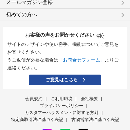
keyboard_arrow_right
メールマガジン登録
keyboard_arrow_right
初めての方へ
お客様の声をお聞かせください
サイトのデザインや使い勝手、機能についてご意見を
お寄せください。
※ご返信が必要な場合は
「お問合せフォーム」
よりご
連絡ください。
ご意見はこちら
会員規約
|
ご利用環境
|
会社概要
|
プライバシーポリシー
|
カスタマーハラスメントに対する方針
|
特定商取引法に基づく表記
|
古物営業法に基づく表記