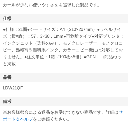
カールが少ない使いやすさをを追求した製品です。
仕様
●仕様：21面●シートサイズ：A4（210×297mm）●ラベルサイ
ズ（横×縦）：57．3×38．1mm●再剥離タイプ●対応プリンタ：
インクジェット（染料のみ）、モノクロレーザー、モノクロコ
ピー、熱転写※顔料系インク、カラーコピー機には対応してお
りません。●注文単位：1箱（100枚×5冊）●GPNエコ商品ねっ
と掲載
品番
LDW21QF
備考
※お客様都合による返品をお受けできない商品です。詳細は
サ
ポート＆ヘルプ
をご参照ください。