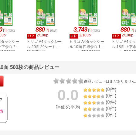
0
880
3,743
880
円
円
円
円
(税込)
(税込)
(税込)
0up
2/10up
2/10up
2/10up
UP
UP
UP
A4タックシー
ヒサゴ A4タックシー
ヒサゴ A4タックシー
ヒサゴ A4タ
上下余白 20
ル 20面 20シート
ル 10面 四辺余白 100
ル 18面 上下余
FSCOP985
COP883
シート FSCGB888
シート FSCOP
10面 500枚の商品レビュー
商品レビューはまだありません
0.0
(
0
件)
(
0
件)
？
(
0
件)
評価の平均
(
0
件)
出
(
0
件)