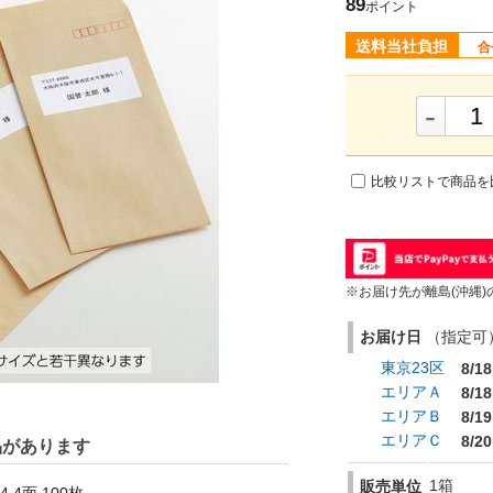
89
ポイント
送料当社負担
合
-
比較リストで商品を
※お届け先が離島(沖縄)
お届け日
（指定可） 
東京23区
8/18
エリアＡ
8/18
エリアＢ
8/19
エリアＣ
8/20
品があります
1箱
販売単位