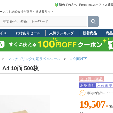
初めての方へ
|
Forestway(オフィス通
ーレスト株式会社が運営する通販サイト
イス
わけありセール
人気ランキング
新着商品
商品
マルチプリンタ対応ラベルシール
１０面以下
4 10面 500枚
合せ買い商品
お取寄せ
入荷後即
最初の商品レビュ
19,507
円
(税