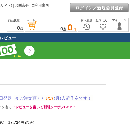
販サイト)
|
お問合せ
|
ご利用案内
ログイン／新規会員登録
カート
マイページ
商品比較
購入履歴
お気に入り
0
history
favorite_border
0
0
点
点
円
レビュー
日発送
今ご注文頂くと
(月)入荷予定です！
8/17
ーを書く
”レビューを書いて割引クーポンGET!!”
17,734
込)
円
(税抜)