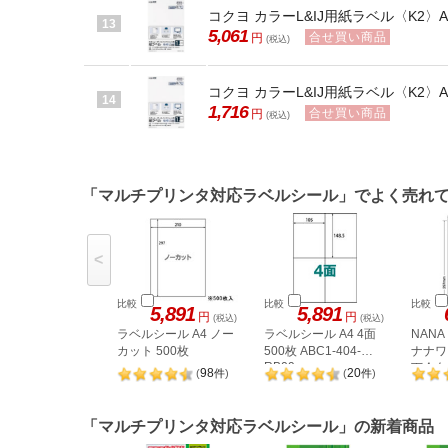
コクヨ カラーL&IJ用紙ラベル〈K2〉A
13
5,061
合せ買い商品
円
(税込)
コクヨ カラーL&IJ用紙ラベル〈K2〉A
14
1,716
合せ買い商品
円
(税込)
「マルチプリンタ対応ラベルシール」でよく売れ
<
比較
比較
比較
5,891
5,891
円
円
(税込)
(税込)
ラベルシール A4 ノー
ラベルシール A4 4面
NAN
カット 500枚
500枚 ABC1-404-
ナナワー
RB09
下余白 
98
20
(
件
)
(
件
)
LDW1
「マルチプリンタ対応ラベルシール」の新着商品