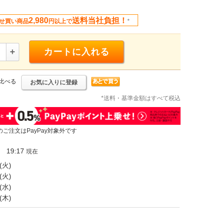
2,980
送料当社負担！
せ買い商品
円以上で
*
+
カートに入れる
比べる
お気に入りに登録
*送料・基準金額はすべて税込
のご注文はPayPay対象外です
19:17
現在
(火)
(火)
(水)
(木)