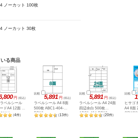
4 ノーカット 100枚
4 ノーカット 30枚
ている商品
比較
比較
比較
6,800
5,891
5,891
1
円
円
円
(税込)
(税込)
(税込)
A ラベルシール
ラベルシール A4 8面
ラベルシール A4 24面
ヒサゴ
ドA4 12面 上
500枚 ABC1-404-
四辺余白 500枚
A4 8面
RB10
ABC1-404-RB19
OPW30
500枚
4
13
20
(
件
)
(
件
)
(
件
)
2P