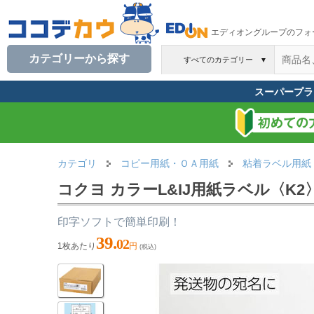
エディオングループのフォ
カテゴリーから探す
すべてのカテゴリー
▼
スーパープラ
カテゴリ
コピー用紙・ＯＡ用紙
粘着ラベル用紙
コクヨ カラーL&IJ用紙ラベル〈K2〉A
印字ソフトで簡単印刷！
39.
02
1枚あたり
円
(税込)