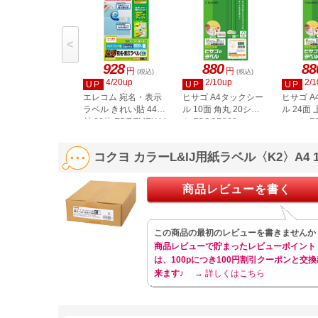
<
928
880
88
円
円
(税込)
(税込)
4/20up
2/10up
2/1
UP
UP
UP
エレコム 宛名・表示
ヒサゴ A4タックシー
ヒサゴ 
ラベル きれい貼 44面
ル 10面 角丸 20シー
ル 24面 
付 20枚 EDT-TMEX44
ト FSCOP868
シート FS
コクヨ カラーL&IJ用紙ラベル〈K2〉A4 
商品レビューを書く
この商品の最初のレビューを書きませんか
商品レビューで貯まったレビューポイント
は、100pにつき100円割引クーポンと交換
来ます♪
→ 詳しくはこちら