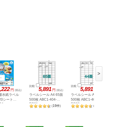
>
比較
比較
比較
,222
5,891
5,891
5,
円
円
円
(税込)
(税込)
(税込)
 撥水紙ラベル
ラベルシール A4 65面
ラベルシール A4 44面
ラベルシー
 20シート
500枚 ABC1-404-
500枚 ABC1-404-
500枚 AB
34
RB21
RB20
RB08
19
20
(
件
)
(
件
)