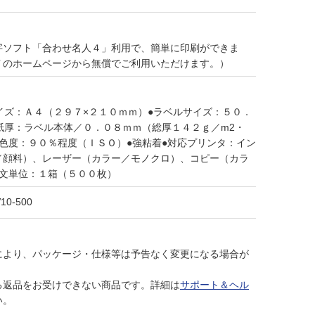
字ソフト「合わせ名人４」利用で、簡単に印刷ができま
Ｔのホームページから無償でご利用いただけます。）
イズ：Ａ４（２９７×２１０ｍｍ）●ラベルサイズ：５０．
紙厚：ラベル本体／０．０８ｍｍ（総厚１４２ｇ／m2・
色度：９０％程度（ＩＳＯ）●強粘着●対応プリンタ：イン
／顔料）、レーザー（カラー／モノクロ）、コピー（カラ
注文単位：１箱（５００枚）
10-500
により、パッケージ・仕様等は予告なく変更になる場合が
る返品をお受けできない商品です。詳細は
サポート＆ヘル
い。