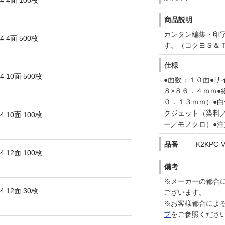
 4面 100枚
商品説明
カンタン編集・印
 4面 500枚
す。（コクヨＳ＆
仕様
 10面 500枚
●面数：１０面●サ
８×８６．４ｍｍ●
０．１３ｍｍ）●白
クジェット（染料
 10面 100枚
ー／モノクロ）●
品番
K2KPC-V
 12面 100枚
備考
※メーカーの都合
 12面 30枚
ございます。
※お客様都合によ
プ
をご参照くださ