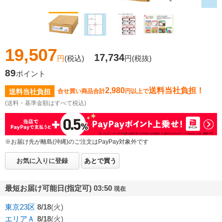
19,507
17,734
円
(税込)
円
(税抜)
89
ポイント
2,980
送料当社負担！
送料当社負担
合せ買い商品合計
円以上で
(送料・基準金額はすべて税込)
※お届け先が離島(沖縄)のご注文はPayPay対象外です
お気に入りに登録
あとで買う
最短お届け可能日(指定可) 03:50
現在
東京23区
8/18
(火)
エリアＡ
8/18
(火)