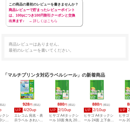
この商品の最初のレビューを書きませんか？
商品レビューで貯まったレビューポイント
は、100pにつき100円割引クーポンと交換
出来ます♪
→ 詳しくはこちら
商品レビューはありません。
最初のレビューを書いてください。
「マルチプリンタ対応ラベルシール」の新着商品
928
880
880
8
円
円
円
税込)
(税込)
(税込)
(税込)
p
4/20up
2/10up
2/10up
UP
UP
UP
UP
タックシ
エレコム 宛名・表
ヒサゴ A4タックシ
ヒサゴ A4タックシ
ヒサゴ
00シー
示ラベル きれい貼
ール 10面 角丸 20シ
ール 24面 上下余白
ール 2
3
44面付 20枚 EDT-
ート FSCOP868
20シート
FSCOP
TMEX44
FSCOP883