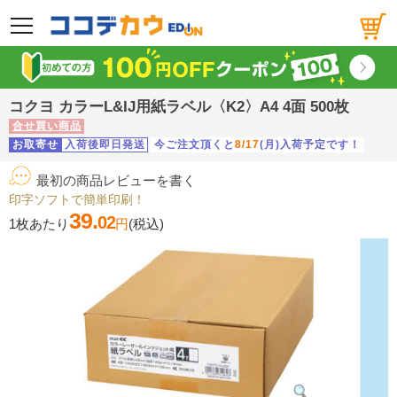
メニュー
コクヨ カラーL&IJ用紙ラベル〈K2〉A4 4面 500枚
合せ買い商品
お取寄せ
入荷後即日発送
今ご注文頂くと
8/17
(月)入荷予定です！
最初の商品レビューを書く
印字ソフトで簡単印刷！
39.
02
1枚あたり
円
(税込)