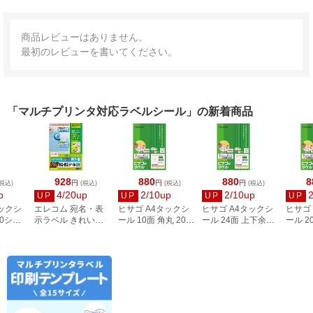
商品レビューはありません。
最初のレビューを書いてください。
「マルチプリンタ対応ラベルシール」の新着商品
928
880
880
8
円
円
円
税込)
(税込)
(税込)
(税込)
p
4/20up
2/10up
2/10up
UP
UP
UP
UP
タックシ
エレコム 宛名・表
ヒサゴ A4タックシ
ヒサゴ A4タックシ
ヒサゴ
00シー
示ラベル きれい貼
ール 10面 角丸 20シ
ール 24面 上下余白
ール 2
3
44面付 20枚 EDT-
ート FSCOP868
20シート
FSCOP
TMEX44
FSCOP883