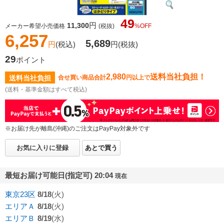
49
円
11,300
メーカー希望小売価格
(税抜)
%OFF
6,257
5,689
円
(税込)
円
(税抜)
29
ポイント
2,980
送料当社負担！
送料当社負担
合せ買い商品合計
円以上で
(送料・基準金額はすべて税込)
※お届け先が離島(沖縄)のご注文はPayPay対象外です
お気に入りに登録
あとで買う
最短お届け可能日(指定可) 20:04
現在
東京23区
8/18
(火)
エリアＡ
8/18
(火)
エリアＢ
8/19
(水)