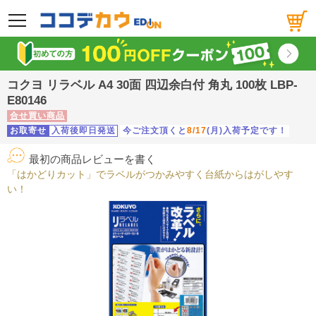
メニュー
コクヨ リラベル A4 30面 四辺余白付 角丸 100枚 LBP-
E80146
合せ買い商品
お取寄せ
入荷後即日発送
今ご注文頂くと
8/17
(月)入荷予定です！
最初の商品レビューを書く
「はかどりカット」でラベルがつかみやすく台紙からはがしやす
い！