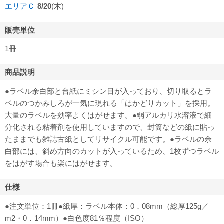
エリアＣ
8/20
(木)
販売単位
1冊
商品説明
●ラベル余白部と台紙にミシン目が入っており、切り取るとラ
ベルのつかみしろが一気に現れる「はかどりカット」を採用。
大量のラベルを効率よくはがせます。●弱アルカリ水溶液で細
分化される粘着剤を使用していますので、封筒などの紙に貼っ
たままでも雑誌古紙としてリサイクル可能です。●ラベルの余
白部には、斜め方向のカットが入っているため、1枚ずつラベル
をはがす場合も楽にはがせます。
仕様
●注文単位：1冊●紙厚：ラベル本体：0．08mm（総厚125g／
m2・0．14mm）●白色度81％程度（ISO）