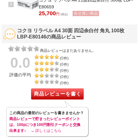
コクヨ リラベル A4 21面四辺余白付 500枚 LBP-
7
E80659
25,700
合せ買い商品
円
(税込)
コクヨ リラベル A4 30面 四辺余白付 角丸 100枚
LBP-E80146の商品レビュー
商品レビューはまだありません。
0.0
0
(
件)
0
(
件)
0
(
件)
評価の平均
0
(
件)
0
(
件)
商品レビューを書く
この商品の最初のレビューを書きませんか？
商品レビューで貯まったレビューポイント
は、100pにつき100円割引クーポンと交換
出来ます♪
→ 詳しくはこちら