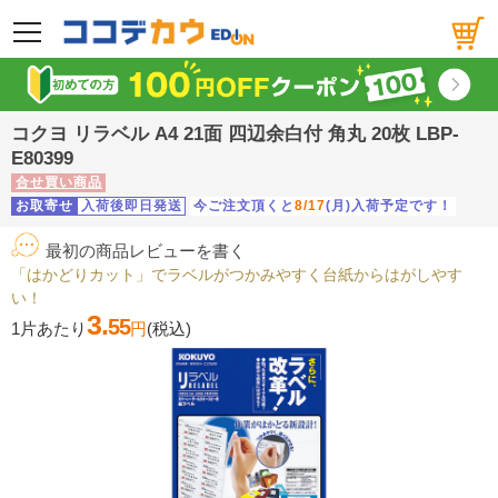
メニュー
コクヨ リラベル A4 21面 四辺余白付 角丸 20枚 LBP-
E80399
合せ買い商品
お取寄せ
入荷後即日発送
今ご注文頂くと
8/17
(月)入荷予定です！
最初の商品レビューを書く
「はかどりカット」でラベルがつかみやすく台紙からはがしやす
い！
3.
55
1片あたり
円
(税込)