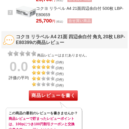
円
(税込)
コクヨ リラベル A4 21面四辺余白付 500枚 LBP-
7
E80659
25,700
合せ買い商品
円
(税込)
コクヨ リラベル A4 21面 四辺余白付 角丸 20枚 LBP-
E80399の商品レビュー
商品レビューはまだありません。
0.0
0
(
件)
0
(
件)
0
(
件)
評価の平均
0
(
件)
0
(
件)
商品レビューを書く
この商品の最初のレビューを書きませんか？
商品レビューで貯まったレビューポイント
は、100pにつき100円割引クーポンと交換