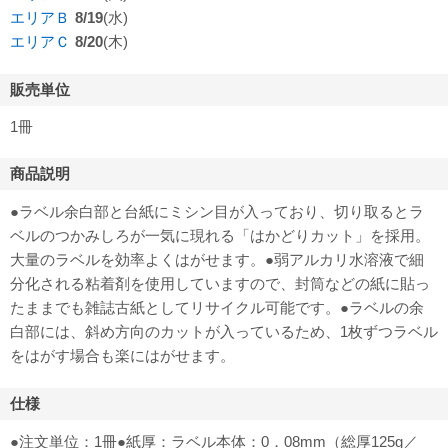
エリアＢ
8/19
(水)
エリアＣ
8/20
(木)
販売単位
1冊
商品説明
●ラベル余白部と台紙にミシン目が入っており、切り取るとラ
ベルのつかみしろが一気に現れる「はかどりカット」を採用。
大量のラベルを効率よくはがせます。●弱アルカリ水溶液で細
分化される粘着剤を使用していますので、封筒などの紙に貼っ
たままでも雑誌古紙としてリサイクル可能です。●ラベルの余
白部には、斜め方向のカットが入っているため、1枚ずつラベル
をはがす場合も楽にはがせます。
仕様
●注文単位：1冊●紙厚：ラベル本体：0．08mm（総厚125g／