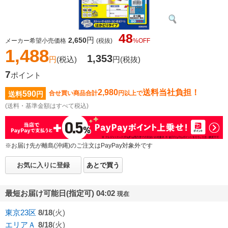
48
円
2,650
メーカー希望小売価格
(税抜)
%OFF
1,488
1,353
円
(税込)
円
(税抜)
7
ポイント
2,980
送料当社負担！
590
合せ買い商品合計
円以上で
送料
円
(送料・基準金額はすべて税込)
※お届け先が離島(沖縄)のご注文はPayPay対象外です
お気に入りに登録
あとで買う
最短お届け可能日(指定可) 04:02
現在
東京23区
8/18
(火)
エリアＡ
8/18
(火)