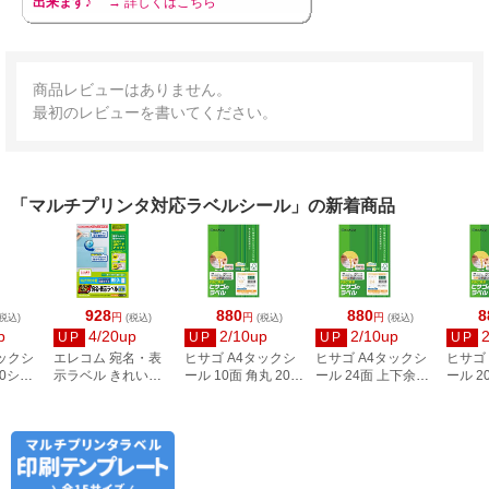
出来ます♪
→ 詳しくはこちら
商品レビューはありません。
最初のレビューを書いてください。
「マルチプリンタ対応ラベルシール」の新着商品
928
880
880
8
円
円
円
税込)
(税込)
(税込)
(税込)
p
4/20up
2/10up
2/10up
UP
UP
UP
UP
タックシ
エレコム 宛名・表
ヒサゴ A4タックシ
ヒサゴ A4タックシ
ヒサゴ
00シー
示ラベル きれい貼
ール 10面 角丸 20シ
ール 24面 上下余白
ール 2
3
44面付 20枚 EDT-
ート FSCOP868
20シート
FSCOP
TMEX44
FSCOP883