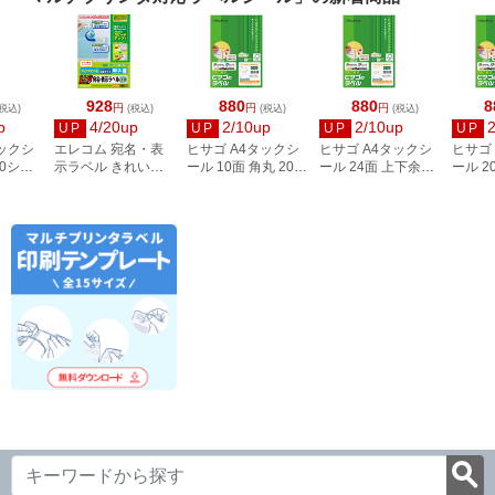
928
880
880
8
円
円
円
税込)
(税込)
(税込)
(税込)
p
4/20up
2/10up
2/10up
UP
UP
UP
UP
タックシ
エレコム 宛名・表
ヒサゴ A4タックシ
ヒサゴ A4タックシ
ヒサゴ
00シー
示ラベル きれい貼
ール 10面 角丸 20シ
ール 24面 上下余白
ール 2
3
44面付 20枚 EDT-
ート FSCOP868
20シート
FSCOP
TMEX44
FSCOP883