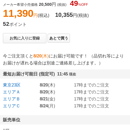
49
円
20,500
メーカー希望小売価格
(税抜)
%OFF
11,390
10,355
円
(税込)
円
(税抜)
52
ポイント
お気に入りに登録
あとで買う
今ご注文頂くと
8/20
(木)
にお届け可能です！ （品切れ等により
お届けが遅れる場合は別途ご連絡差し上げます。）
最短お届け可能日 (指定可) 11:45
現在
東京23区
8/20
(木)
17時までのご注文
エリアＡ
8/20
(木)
17時までのご注文
エリアＢ
8/21
(金)
17時までのご注文
エリアＣ
8/24
(月)
17時までのご注文
販売単位