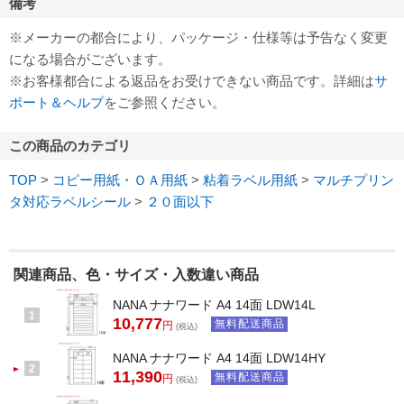
備考
※メーカーの都合により、パッケージ・仕様等は予告なく変更
になる場合がございます。
※お客様都合による返品をお受けできない商品です。詳細は
サ
ポート＆ヘルプ
をご参照ください。
この商品のカテゴリ
TOP
>
コピー用紙・ＯＡ用紙
>
粘着ラベル用紙
>
マルチプリン
タ対応ラベルシール
>
２０面以下
関連商品、色・サイズ・入数違い商品
NANA ナナワード A4 14面 LDW14L
1
10,777
無料配送商品
円
(税込)
NANA ナナワード A4 14面 LDW14HY
2
11,390
無料配送商品
円
(税込)