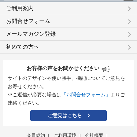
keyboard_arrow_right
ご利用案内
keyboard_arrow_right
お問合せフォーム
keyboard_arrow_right
メールマガジン登録
keyboard_arrow_right
初めての方へ
お客様の声をお聞かせください
サイトのデザインや使い勝手、機能についてご意見を
お寄せください。
※ご返信が必要な場合は
「お問合せフォーム」
よりご
連絡ください。
ご意見はこちら
会員規約
|
ご利用環境
|
会社概要
|