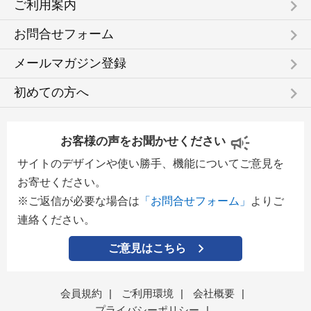
keyboard_arrow_right
ご利用案内
keyboard_arrow_right
お問合せフォーム
keyboard_arrow_right
メールマガジン登録
keyboard_arrow_right
初めての方へ
お客様の声をお聞かせください
サイトのデザインや使い勝手、機能についてご意見を
お寄せください。
※ご返信が必要な場合は
「お問合せフォーム」
よりご
連絡ください。
ご意見はこちら
会員規約
|
ご利用環境
|
会社概要
|
プライバシーポリシー
|