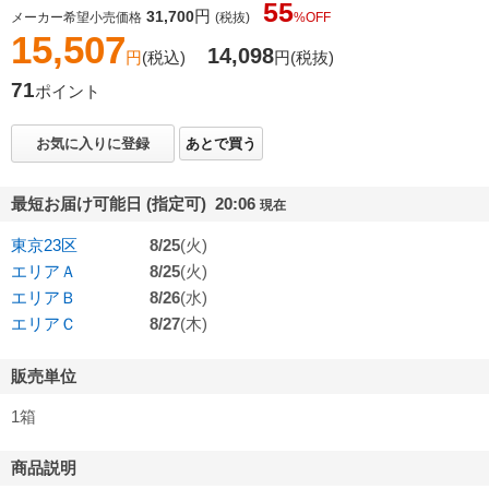
55
円
31,700
メーカー希望小売価格
(税抜)
%OFF
15,507
14,098
円
(税込)
円
(税抜)
71
ポイント
お気に入りに登録
あとで買う
最短お届け可能日 (指定可) 20:06
現在
東京23区
8/25
(火)
エリアＡ
8/25
(火)
エリアＢ
8/26
(水)
エリアＣ
8/27
(木)
販売単位
1箱
商品説明