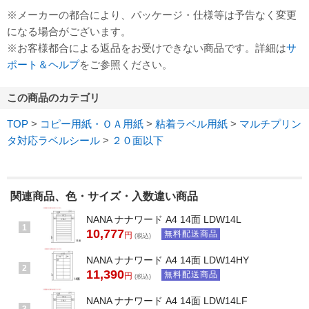
※メーカーの都合により、パッケージ・仕様等は予告なく変更
になる場合がございます。
※お客様都合による返品をお受けできない商品です。詳細は
サ
ポート＆ヘルプ
をご参照ください。
この商品のカテゴリ
TOP
>
コピー用紙・ＯＡ用紙
>
粘着ラベル用紙
>
マルチプリン
タ対応ラベルシール
>
２０面以下
関連商品、色・サイズ・入数違い商品
NANA ナナワード A4 14面 LDW14L
1
10,777
無料配送商品
円
(税込)
NANA ナナワード A4 14面 LDW14HY
2
11,390
無料配送商品
円
(税込)
NANA ナナワード A4 14面 LDW14LF
3