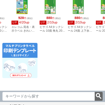
928
880
880
8
円
円
円
税込)
(税込)
(税込)
(税込)
p
4/20up
2/10up
2/10up
UP
UP
UP
UP
タックシ
エレコム 宛名・表
ヒサゴ A4タックシ
ヒサゴ A4タックシ
ヒサゴ
00シー
示ラベル きれい貼
ール 10面 角丸 20シ
ール 24面 上下余白
ール 2
3
44面付 20枚 EDT-
ート FSCOP868
20シート
FSCOP
TMEX44
FSCOP883