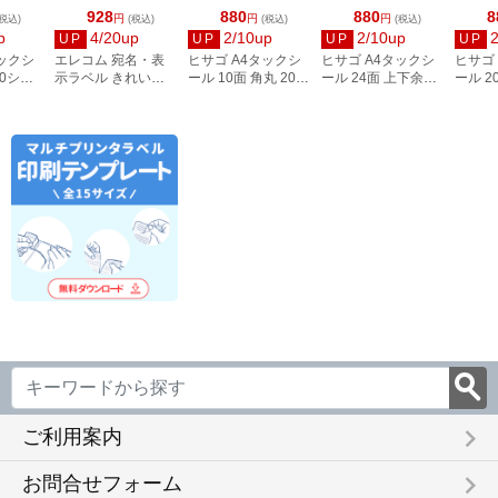
928
880
880
8
円
円
円
税込)
(税込)
(税込)
(税込)
p
4/20up
2/10up
2/10up
UP
UP
UP
UP
タックシ
エレコム 宛名・表
ヒサゴ A4タックシ
ヒサゴ A4タックシ
ヒサゴ
00シー
示ラベル きれい貼
ール 10面 角丸 20シ
ール 24面 上下余白
ール 2
3
44面付 20枚 EDT-
ート FSCOP868
20シート
FSCOP
TMEX44
FSCOP883
keyboard_arrow_right
ご利用案内
keyboard_arrow_right
お問合せフォーム