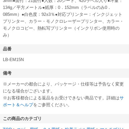
3mm●面付：21面付●入数：20シート、420ラベル入り●坪量：
134g／平方メートル●紙厚：0．152mm（ラベルのみ0．
085mm）●白色度：92±3％●対応プリンター：インクジェット
プリンター、カラー・モノクロレーザープリンター、カラー・
モノクロコピー、熱転写プリンター（インクリボン使用時の
み）
品番
LB-EM15N
備考
※メーカーの都合により、パッケージ・仕様等は予告なく変更
になる場合がございます。
※お客様都合による返品をお受けできない商品です。詳細は
サ
ポート＆ヘルプ
をご参照ください。
この商品のカテゴリ