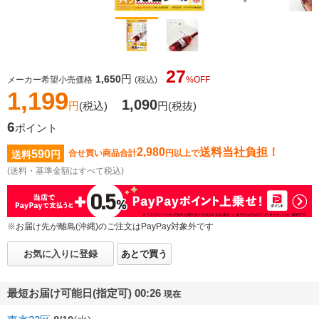
27
円
1,650
メーカー希望小売価格
(税込)
%OFF
1,199
1,090
円
(税込)
円
(税抜)
6
ポイント
2,980
送料当社負担！
590
合せ買い商品合計
円以上で
送料
円
(送料・基準金額はすべて税込)
※お届け先が離島(沖縄)のご注文はPayPay対象外です
お気に入りに登録
あとで買う
最短お届け可能日(指定可) 00:26
現在