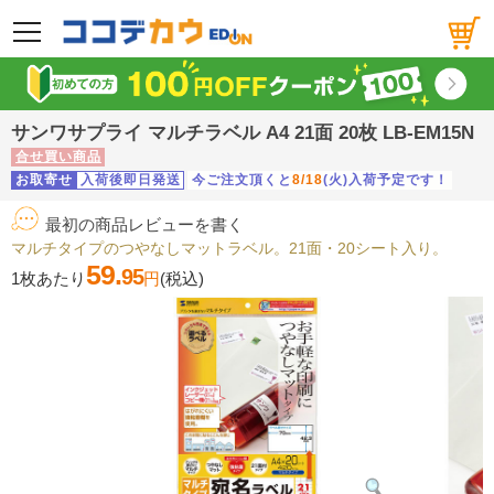
メニュー
サンワサプライ マルチラベル A4 21面 20枚 LB-EM15N
合せ買い商品
お取寄せ
入荷後即日発送
今ご注文頂くと
8/18
(火)入荷予定です！
最初の商品レビューを書く
マルチタイプのつやなしマットラベル。21面・20シート入り。
59.
95
1枚あたり
円
(税込)