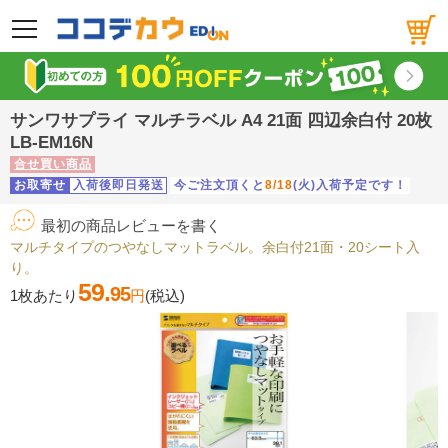
メニュー
サンワサプライ マルチラベル A4 21面 四辺余白付 20枚
LB-EM16N
合せ買い商品
お取寄せ
入荷後即日発送
今ご注文頂くと
8/18
(火)入荷予定です！
最初の商品レビューを書く
マルチタイプのつやなしマットラベル。余白付21面・20シート入
り。
59.
95
1枚あたり
円
(税込)