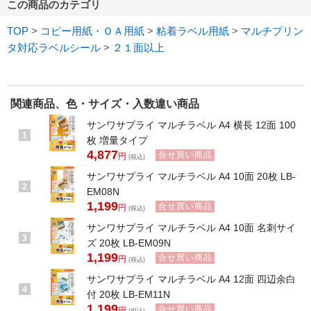
この商品のカテゴリ
TOP
>
コピー用紙・ＯＡ用紙
>
粘着ラベル用紙
>
マルチプリン
タ対応ラベルシール
>
２１面以上
関連商品、色・サイズ・入数違い商品
サンワサプライ マルチラベル A4 横長 12面 100
1
枚 増量タイプ
4,877
合せ買い商品
円
(税込)
サンワサプライ マルチラベル A4 10面 20枚 LB-
2
EM08N
1,199
合せ買い商品
円
(税込)
サンワサプライ マルチラベル A4 10面 名刺サイ
3
ズ 20枚 LB-EM09N
1,199
合せ買い商品
円
(税込)
サンワサプライ マルチラベル A4 12面 四辺余白
4
付 20枚 LB-EM11N
1,199
合せ買い商品
円