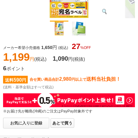
27
円
1,650
メーカー希望小売価格
(税込)
%OFF
1,199
1,090
円
(税込)
円
(税抜)
6
ポイント
2,980
送料当社負担！
590
合せ買い商品合計
円以上で
送料
円
(送料・基準金額はすべて税込)
※お届け先が離島(沖縄)のご注文はPayPay対象外です
お気に入りに登録
あとで買う