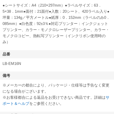
●シートサイズ：A4（210×297mm）●ラベルサイズ：63．
5×38．1mm●面付：21面付●入数：20シート、420ラベル入り●
坪量：134g／平方メートル●紙厚：0．152mm（ラベルのみ0．
085mm）●白色度：92±3％●対応プリンター：インクジェット
プリンター、カラー・モノクロレーザープリンター、カラー・
モノクロコピー、熱転写プリンター（インクリボン使用時の
み）
品番
LB-EM16N
備考
※メーカーの都合により、パッケージ・仕様等は予告なく変更
になる場合がございます。
※お客様都合による返品をお受けできない商品です。詳細は
サ
ポート＆ヘルプ
をご参照ください。