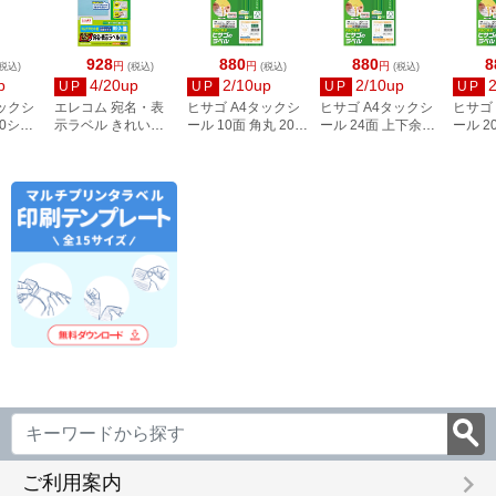
928
880
880
8
円
円
円
税込)
(税込)
(税込)
(税込)
p
4/20up
2/10up
2/10up
UP
UP
UP
UP
タックシ
エレコム 宛名・表
ヒサゴ A4タックシ
ヒサゴ A4タックシ
ヒサゴ
00シー
示ラベル きれい貼
ール 10面 角丸 20シ
ール 24面 上下余白
ール 2
3
44面付 20枚 EDT-
ート FSCOP868
20シート
FSCOP
TMEX44
FSCOP883
keyboard_arrow_right
ご利用案内