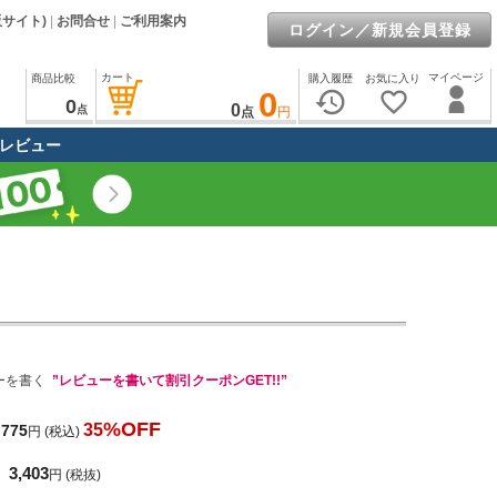
販サイト)
|
お問合せ
|
ご利用案内
ログイン／新規会員登録
カート
マイページ
商品比較
購入履歴
お気に入り
0
history
favorite_border
0
0
点
点
円
レビュー
ーを書く
”レビューを書いて割引クーポンGET!!”
%OFF
35
,775
円
(税込)
3,403
円
(税抜)