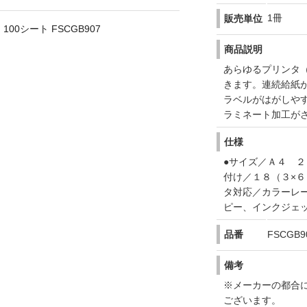
1冊
販売単位
100シート FSCGB907
商品説明
あらゆるプリンタ
きます。連続給紙
ラベルがはがしや
ラミネート加工が
仕様
●サイズ／Ａ４ ２
付け／１８（３×６
タ対応／カラーレ
ピー、インクジェ
品番
FSCGB9
備考
※メーカーの都合
ございます。