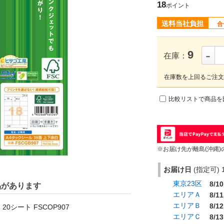
18
ポイント
送料当社負担
合
-
9
在庫：
在庫数を上回るご注文
比較リストで商品を
※お届け先が離島(沖縄)
お届け日
(指定可) 1
東京23区
8/10
品があります
エリアＡ
8/11
エリアＢ
8/12
20シート FSCOP907
エリアＣ
8/13