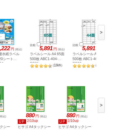
>
比較
比較
比較
,222
5,891
5,891
1,
円
円
円
(税込)
(税込)
(税込)
 撥水紙ラベル
ラベルシール A4 65面
ラベルシール A4 44面
ラベルシー
 20シート
500枚 ABC1-404-
500枚 ABC1-404-
カット 1
34
RB21
RB20
19
20
(
件
)
(
件
)
>
880
880
880
円
円
円
(税込)
(税込)
(税込)
(税込)
2/10up
2/10up
2/10up
UP
UP
UP
ックシー
ヒサゴ A4タックシー
ヒサゴ A4タックシー
ヒサゴ A4タックシ