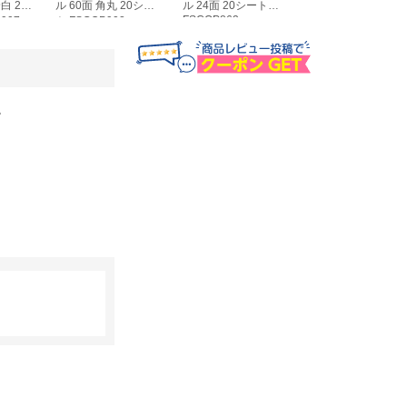
白 20
ル 60面 角丸 20シー
ル 24面 20シート
ル 36面 角丸 20シ
FSCOP863
907
ト FSCOP902
ト FSCOP871
。