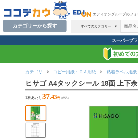
エディオングループのフォ
カテゴリーから探す
すべてのカテゴリー
▼
スーパープラ
カテゴリ
コピー用紙・ＯＡ用紙
粘着ラベル用紙
ヒサゴ A4タックシール 18面 上下余白 
37.
43
1枚あたり
円
(税込)