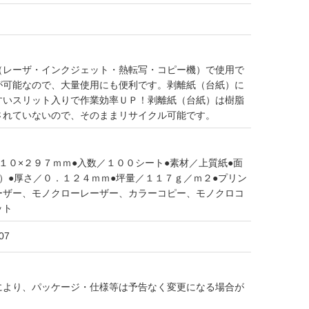
（レーザ・インクジェット・熱転写・コピー機）で使用で
が可能なので、大量使用にも便利です。剥離紙（台紙）に
すいスリット入りで作業効率ＵＰ！剥離紙（台紙）は樹脂
されていないので、そのままリサイクル可能です。
１０×２９７ｍｍ●入数／１００シート●素材／上質紙●面
）●厚さ／０．１２４ｍｍ●坪量／１１７ｇ／ｍ２●プリン
ーザー、モノクローレーザー、カラーコピー、モノクロコ
ット
07
により、パッケージ・仕様等は予告なく変更になる場合が