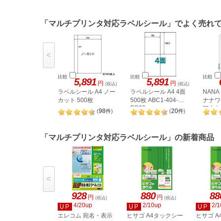
「マルチプリンタ対応ラベルシール」でよく売れ
<
比較
比較
比較
5,891
5,891
円
円
(税込)
(税込)
ラベルシール A4 ノー
ラベルシール A4 4面
NAN
カット 500枚
500枚 ABC1-404-
ナナワー
RB09
下余白 
98
20
(
件
)
(
件
)
LDW1
「マルチプリンタ対応ラベルシール」の新着商品
<
928
880
88
円
円
(税込)
(税込)
4/20up
2/10up
2/1
UP
UP
UP
エレコム 宛名・表示
ヒサゴ A4タックシー
ヒサゴ 