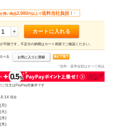
2,980
送料当社負担！
せ買い商品
円以上で
*
+
カートに入れる
が可能です。不足分の納期はカート画面でご確認ください。
比べる
お気に入りに登録
*送料・基準金額はすべて税込
のご注文はPayPay対象外です
6:14
現在
(月)
(火)
(水)
(木)