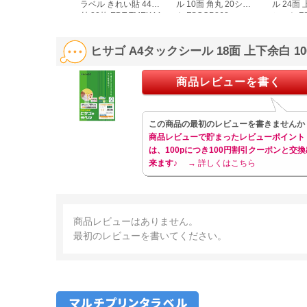
ラベル きれい貼 44面
ル 10面 角丸 20シー
ル 24面 
付 20枚 EDT-TMEX44
ト FSCOP868
シート FS
ヒサゴ A4タックシール 18面 上下余白 1
商品レビューを書く
この商品の最初のレビューを書きませんか
商品レビューで貯まったレビューポイント
は、100pにつき100円割引クーポンと交換
来ます♪
→ 詳しくはこちら
商品レビューはありません。
最初のレビューを書いてください。