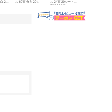
白 20
ル 60面 角丸 20シー
ル 24面 20シート
ル 36面 角丸 20シ
FSCOP863
907
ト FSCOP902
ト FSCOP871
。