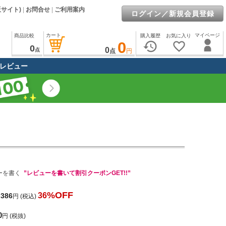
販サイト)
|
お問合せ
|
ご利用案内
ログイン／新規会員登録
カート
マイページ
商品比較
購入履歴
お気に入り
0
history
favorite_border
0
0
点
点
円
レビュー
ーを書く
”レビューを書いて割引クーポンGET!!”
%OFF
36
,386
円
(税込)
0
円
(税抜)