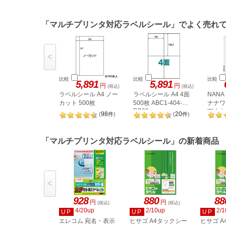
「マルチプリンタ対応ラベルシール」でよく売れ
<
比較
比較
比較
5,891
5,891
円
円
(税込)
(税込)
ラベルシール A4 ノー
ラベルシール A4 4面
NAN
カット 500枚
500枚 ABC1-404-
ナナワー
RB09
下余白 
98
20
(
件
)
(
件
)
LDW1
「マルチプリンタ対応ラベルシール」の新着商品
<
928
880
88
円
円
(税込)
(税込)
4/20up
2/10up
2/1
UP
UP
UP
エレコム 宛名・表示
ヒサゴ A4タックシー
ヒサゴ 