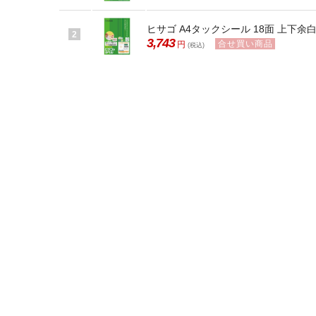
ヒサゴ A4タックシール 18面 上下余白 
2
3,743
合せ買い商品
円
(税込)