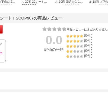
上下余白 20
ル 20面 20シート
ル 10面 四辺余白 100
ル 18面 上下余
FSCOP985
COP883
シート FSCGB888
シート FSCOP
0シート FSCOP907の商品レビュー
商品レビューはまだありません
0.0
(
0
件)
(
0
件)
？
(
0
件)
評価の平均
(
0
件)
出
(
0
件)