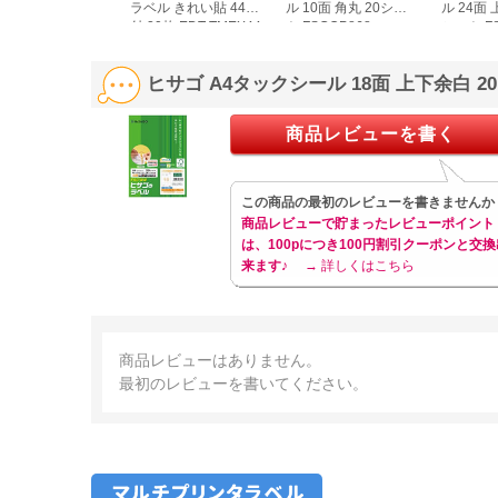
ラベル きれい貼 44面
ル 10面 角丸 20シー
ル 24面 
付 20枚 EDT-TMEX44
ト FSCOP868
シート FS
ヒサゴ A4タックシール 18面 上下余白 2
商品レビューを書く
この商品の最初のレビューを書きませんか
商品レビューで貯まったレビューポイント
は、100pにつき100円割引クーポンと交換
来ます♪
→ 詳しくはこちら
商品レビューはありません。
最初のレビューを書いてください。