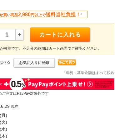
2,980
送料当社負担！
せ買い商品
円以上で
*
+
カートに入れる
が可能です。不足分の納期はカート画面でご確認ください。
比べる
お気に入りに登録
*送料・基準金額はすべて税込
のご注文はPayPay対象外です
6:29
現在
(月)
(火)
(水)
(木)