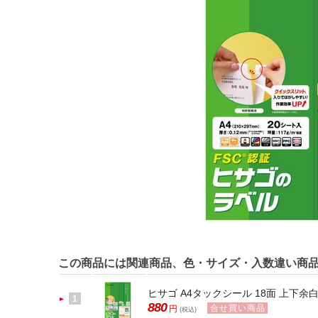
この商品には関連商品、色・サイズ・入数違い商
ヒサゴ A4タックシール 18面 上下余白 
1
880
合せ買い商品
円
(税込)