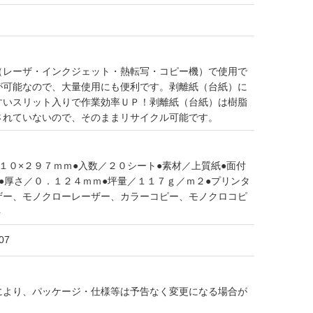
（レーザ・インクジェット・熱転写・コピー機）で使用で
が可能なので、大量使用にも便利です。剥離紙（台紙）に
すいスリット入りで作業効率ＵＰ！剥離紙（台紙）は樹脂
されていないので、そのままリサイクル可能です。
１０×２９７ｍｍ●入数／２０シート●素材／上質紙●面付
●厚さ／０．１２４ｍｍ●坪量／１１７ｇ／ｍ２●プリンタ
ザー、モノクローレーザー、カラーコピー、モノクロコピ
ト
07
により、パッケージ・仕様等は予告なく変更になる場合が