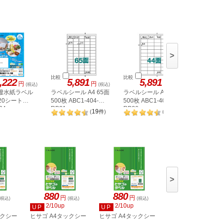
>
比較
比較
比較
,222
5,891
5,891
1,
円
円
円
(税込)
(税込)
(税込)
 撥水紙ラベル
ラベルシール A4 65面
ラベルシール A4 44面
ラベルシー
 20シート
500枚 ABC1-404-
500枚 ABC1-404-
カット 1
34
RB21
RB20
19
20
(
件
)
(
件
)
>
880
880
880
円
円
円
(税込)
(税込)
(税込)
(税込)
2/10up
2/10up
2/10up
UP
UP
UP
ックシー
ヒサゴ A4タックシー
ヒサゴ A4タックシー
ヒサゴ A4タックシ