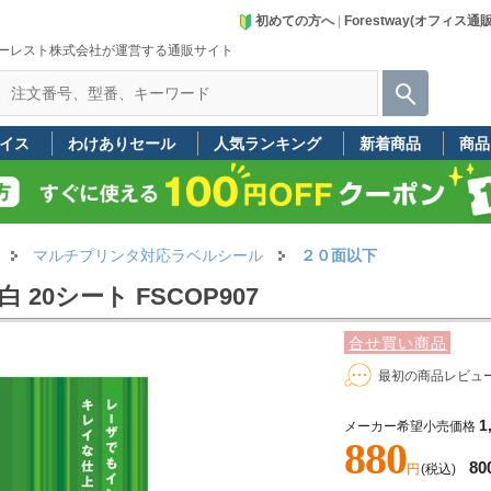
初めての方へ
|
Forestway(オフィス通
ーレスト株式会社が運営する通販サイト
イス
わけありセール
人気ランキング
新着商品
商品
マルチプリンタ対応ラベルシール
２０面以下
 20シート FSCOP907
合せ買い商品
最初の商品レビュ
1
メーカー希望小売価格
880
80
円
(税込)