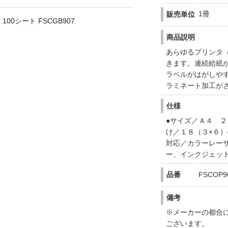
1冊
販売単位
100シート FSCGB907
商品説明
あらゆるプリンタ
きます。連続給紙
ラベルがはがしや
ラミネート加工が
仕様
●サイズ／Ａ４ ２
け／１８（３×６）
対応／カラーレー
ー、インクジェッ
品番
FSCOP9
備考
※メーカーの都合
ございます。