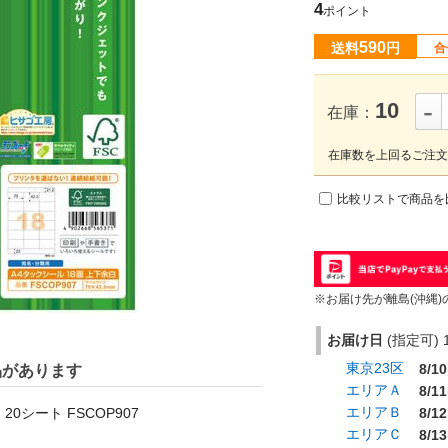
4
ポイント
590
送料
円
合
-
10
在庫：
在庫数を上回るご注文
比較リストで商品を
※お届け先が離島(沖縄)
お届け日
(指定可) 1
東京23区
8/10
品があります
エリアＡ
8/11
エリアＢ
20シート FSCOP907
8/12
エリアＣ
8/13