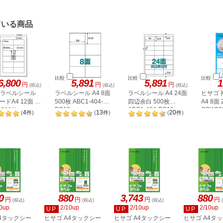
ている商品
比較
比較
比較
6,800
5,891
5,891
1
円
円
円
(税込)
(税込)
(税込)
A ラベルシール
ラベルシール A4 8面
ラベルシール A4 24面
ヒサゴ
ドA4 12面 上
500枚 ABC1-404-
四辺余白 500枚
A4 8面
RB10
ABC1-404-RB19
OPW30
500枚
4
13
20
(
件
)
(
件
)
(
件
)
2P
0
880
3,743
880
円
円
円
円
(税込)
(税込)
(税込)
0up
2/10up
2/10up
2/10up
UP
UP
UP
A4タックシー
ヒサゴ A4タックシー
ヒサゴ A4タックシー
ヒサゴ A4タ