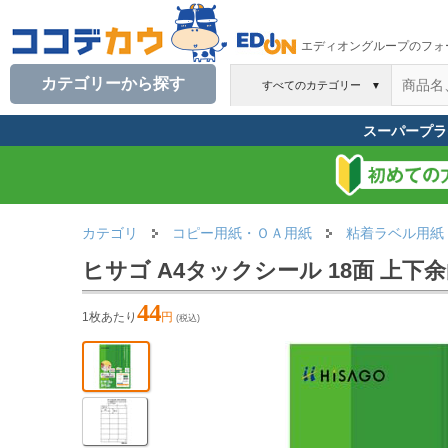
エディオングループのフォ
カテゴリーから探す
すべてのカテゴリー
▼
スーパープラ
カテゴリ
コピー用紙・ＯＡ用紙
粘着ラベル用紙
ヒサゴ A4タックシール 18面 上下余白
44
1枚あたり
円
(税込)