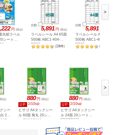
>
比較
比較
比較
,222
5,891
5,891
5,
円
円
円
(税込)
(税込)
(税込)
 撥水紙ラベル
ラベルシール A4 65面
ラベルシール A4 44面
ラベルシー
 20シート
500枚 ABC1-404-
500枚 ABC1-404-
500枚 AB
34
RB21
RB20
RB08
19
20
(
件
)
(
件
)
>
880
880
880
円
円
円
(税込)
(税込)
(税込)
(税込)
2/10up
2/10up
2/10up
UP
UP
UP
ックシー
ヒサゴ A4タックシー
ヒサゴ A4タックシー
ヒサゴ A4タックシ
白 20
ル 60面 角丸 20シー
ル 24面 20シート
ル 36面 角丸 20シ
FSCOP863
907
ト FSCOP902
ト FSCOP871