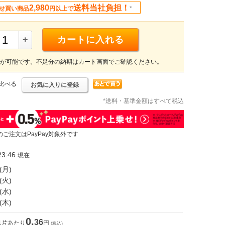
2,980
送料当社負担！
せ買い商品
円以上で
*
+
カートに入れる
が可能です。不足分の納期はカート画面でご確認ください。
比べる
お気に入りに登録
*送料・基準金額はすべて税込
のご注文はPayPay対象外です
3:46
現在
(月)
(火)
(水)
(木)
0.
36
1片あたり
円
(税込)