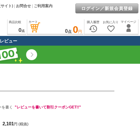
販サイト)
|
お問合せ
|
ご利用案内
ログイン／新規会員登録
カート
マイページ
商品比較
購入履歴
お気に入り
0
history
favorite_border
0
0
点
点
円
レビュー
ーを書く
”レビューを書いて割引クーポンGET!!”
2,101
円
(税抜)