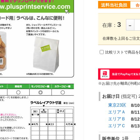
送料当社負担
合
-
3
在庫：
在庫数を上回るご注文
比較リストで商品を
※お届け先が離島(沖縄)
お届け日
(指定可) 2
東京23区
8/10
エリアＡ
8/11
エリアＢ
8/12
エリアＣ
8/13
1冊
販売単位