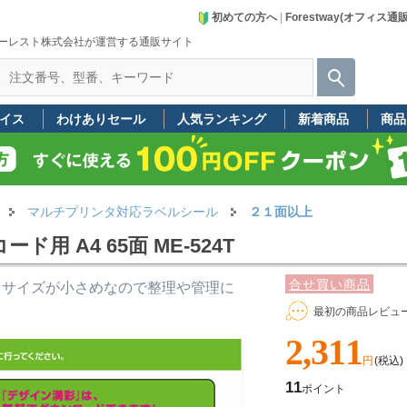
初めての方へ
|
Forestway(オフィス通
ーレスト株式会社が運営する通販サイト
イス
わけありセール
人気ランキング
新着商品
商品
マルチプリンタ対応ラベルシール
２１面以上
 A4 65面 ME-524T
合せ買い商品
。サイズが小さめなので整理や管理に
最初の商品レビュ
2,311
円
(税込)
11
ポイント