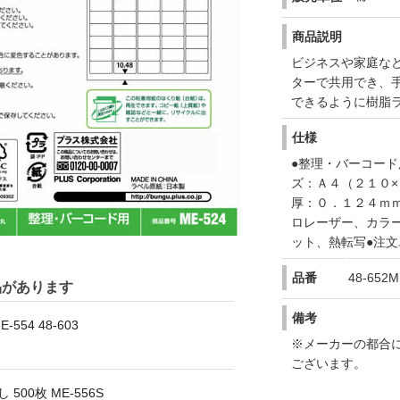
商品説明
ビジネスや家庭な
ターで共用でき、
できるように樹脂
仕様
●整理・バーコード
ズ：Ａ４（２１０×
厚：０．１２４ｍｍ
ロレーザー、カラ
ット、熱転写●注
品番
48-652M
品があります
備考
554 48-603
※メーカーの都合
ございます。
500枚 ME-556S