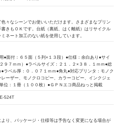
ど色々なシーンでお使いいただけます。さまざまなプリン
手書きもＯＫです。台紙（裏紙、はく離紙）はリサイクル
ラミネート加工のない紙を使用しています。
用●面付：６５面（５列×１３段）●仕様：余白あり●サイ
２９７ｍｍ）●ラベルサイズ：２１．２×３８．１ｍｍ●総
●ラベル厚：０．０７１ｍｍ●角丸●対応プリンタ：モノク
ーレーザー、モノクロコピー、カラーコピー、インクジェ
文単位：１冊（１００枚）●ＧＰＮエコ商品ねっと掲載
E-524T
により、パッケージ・仕様等は予告なく変更になる場合が