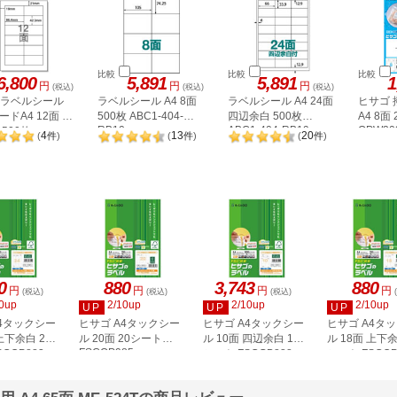
比較
比較
比較
6,800
5,891
5,891
1
円
円
円
(税込)
(税込)
(税込)
A ラベルシール
ラベルシール A4 8面
ラベルシール A4 24面
ヒサゴ
ドA4 12面 上
500枚 ABC1-404-
四辺余白 500枚
A4 8面
RB10
ABC1-404-RB19
OPW30
500枚
4
13
20
(
件
)
(
件
)
(
件
)
2P
0
880
3,743
880
円
円
円
円
(税込)
(税込)
(税込)
0up
2/10up
2/10up
2/10up
UP
UP
UP
A4タックシー
ヒサゴ A4タックシー
ヒサゴ A4タックシー
ヒサゴ A4タ
上下余白 20
ル 20面 20シート
ル 10面 四辺余白 100
ル 18面 上下余
FSCOP985
COP883
シート FSCGB888
シート FSCOP