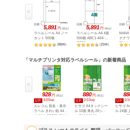
<
比較
比較
比較
5,891
5,891
円
円
(税込)
(税込)
ラベルシール A4 ノー
ラベルシール A4 4面
NAN
カット 500枚
500枚 ABC1-404-
ナナワー
RB09
下余白 
98
20
(
件
)
(
件
)
LDW1
「マルチプリンタ対応ラベルシール」の新着商品
<
928
880
88
円
円
(税込)
(税込)
4/20up
2/10up
2/1
UP
UP
UP
エレコム 宛名・表示
ヒサゴ A4タックシー
ヒサゴ 
ラベル きれい貼 44面
ル 10面 角丸 20シー
ル 24面 
付 20枚 EDT-TMEX44
ト FSCOP868
シート FS