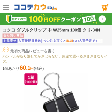
メニュー
コクヨ ダブルクリップ 中 W25mm 100個 クリ-34N
合せ買い商品
お取寄せ
入荷後即日発送
今ご注文頂くと
8/18
(火)入荷予定です！
最初の商品レビューを書く
ハンドルが折り返せてかさばらない。用途で選べるさまざまなサイ
ズ。
60.
1
1個あたり
円
(税込)