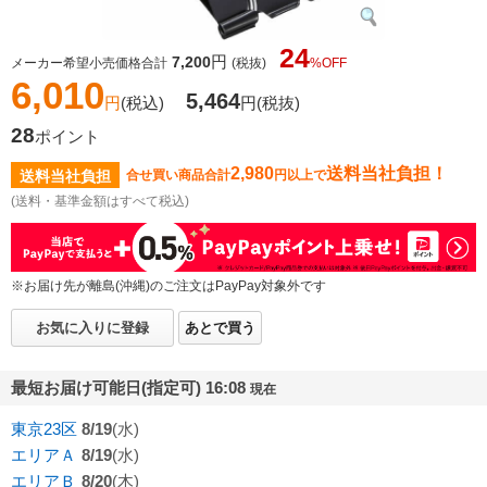
24
円
7,200
メーカー希望小売価格合計
(税抜)
%OFF
6,010
5,464
円
(税込)
円
(税抜)
28
ポイント
2,980
送料当社負担！
送料当社負担
合せ買い商品合計
円以上で
(送料・基準金額はすべて税込)
※お届け先が離島(沖縄)のご注文はPayPay対象外です
お気に入りに登録
あとで買う
最短お届け可能日(指定可) 16:08
現在
東京23区
8/19
(水)
エリアＡ
8/19
(水)
エリアＢ
8/20
(木)