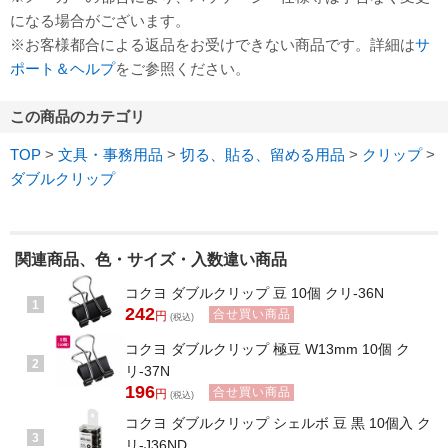
になる場合がございます。
※お客様都合による返品をお受けできない商品です。詳細は
サ
ポート＆ヘルプ
をご参照ください。
この商品のカテゴリ
TOP
>
文具・事務用品
>
切る、貼る、留める用品
>
クリップ
>
ダブルクリップ
関連商品、色・サイズ・入数違い商品
コクヨ ダブルクリップ 豆 10個 クリ-36N
1
242
合せ買い商品
円
(税込)
コクヨ ダブルクリップ 極豆 W13mm 10個 ク
2
リ-37N
196
合せ買い商品
円
(税込)
コクヨ ダブルクリップ シェルボ 豆 黒 10個入 ク
3
リ-J36ND