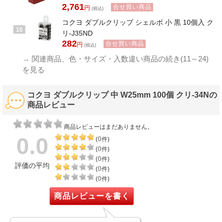
2,761
合せ買い商品
円
(税込)
コクヨ ダブルクリップ シェルボ 小 黒 10個入 ク
10
リ-J35ND
282
合せ買い商品
円
(税込)
→
関連商品、色・サイズ・入数違い商品の続き(11～24)
を見る
コクヨ ダブルクリップ 中 W25mm 100個 クリ-34Nの
商品レビュー
商品レビューはまだありません。
0.0
0
(
件)
0
(
件)
0
(
件)
評価の平均
0
(
件)
0
(
件)
商品レビューを書く