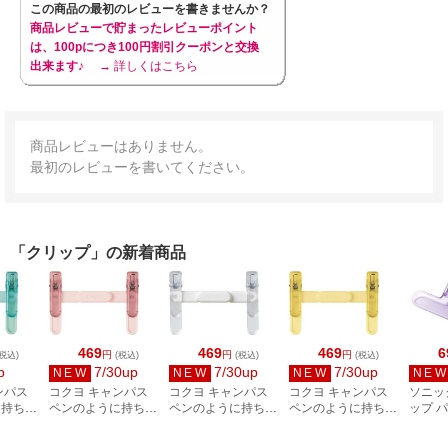
この商品の最初のレビューを書きませんか？
商品レビューで貯まったレビューポイント
は、100pにつき100円割引クーポンと交換
出来ます♪
→ 詳しくはこちら
商品レビューはありません。
最初のレビューを書いてください。
「クリップ」の新着商品
469
469
469
6
円
円
円
税込)
(税込)
(税込)
(税込)
p
7/30up
7/30up
7/30up
NEW
NEW
NEW
NE
ンパス
コクヨ キャンパス
コクヨ キャンパス
コクヨ キャンパス
ソニッ
に持ち運
ペンのように持ち運
ペンのように持ち運
ペンのように持ち運
ップ 
クリップ
べるブッククリップ
べるブッククリップ
べるブッククリップ
ク用 
H01G
ピンク BC-H01P
ホワイト BC-H01W
イエロー BC-H01Y
ジキー