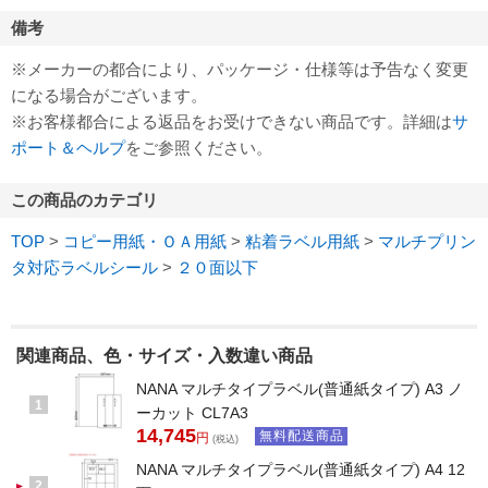
備考
※メーカーの都合により、パッケージ・仕様等は予告なく変更
になる場合がございます。
※お客様都合による返品をお受けできない商品です。詳細は
サ
ポート＆ヘルプ
をご参照ください。
この商品のカテゴリ
TOP
>
コピー用紙・ＯＡ用紙
>
粘着ラベル用紙
>
マルチプリン
タ対応ラベルシール
>
２０面以下
関連商品、色・サイズ・入数違い商品
NANA マルチタイプラベル(普通紙タイプ) A3 ノ
1
ーカット CL7A3
14,745
無料配送商品
円
(税込)
NANA マルチタイプラベル(普通紙タイプ) A4 12
2