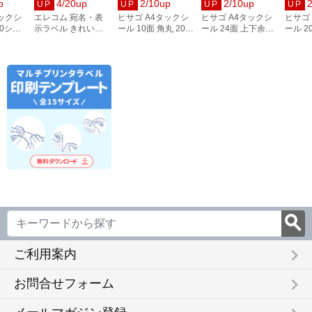
p
4/20up
2/10up
2/10up
UP
UP
UP
UP
タックシ
エレコム 宛名・表
ヒサゴ A4タックシ
ヒサゴ A4タックシ
ヒサゴ
00シー
示ラベル きれい貼
ール 10面 角丸 20シ
ール 24面 上下余白
ール 2
3
44面付 20枚 EDT-
ート FSCOP868
20シート
FSCOP
TMEX44
FSCOP883
keyboard_arrow_right
ご利用案内
keyboard_arrow_right
お問合せフォーム