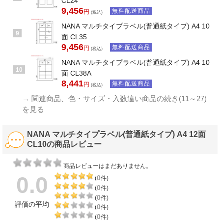
CL24
9,456
無料配送商品
円
(税込)
NANA マルチタイプラベル(普通紙タイプ) A4 10
9
面 CL35
9,456
無料配送商品
円
(税込)
NANA マルチタイプラベル(普通紙タイプ) A4 10
10
面 CL38A
8,441
無料配送商品
円
(税込)
→
関連商品、色・サイズ・入数違い商品の続き(11～27)
を見る
NANA マルチタイプラベル(普通紙タイプ) A4 12面
CL10の商品レビュー
商品レビューはまだありません。
0.0
0
(
件)
0
(
件)
0
(
件)
評価の平均
0
(
件)
0
(
件)