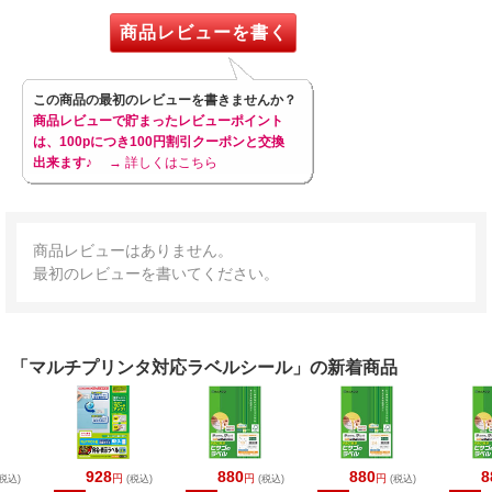
商品レビューを書く
この商品の最初のレビューを書きませんか？
商品レビューで貯まったレビューポイント
は、100pにつき100円割引クーポンと交換
出来ます♪
→ 詳しくはこちら
商品レビューはありません。
最初のレビューを書いてください。
「マルチプリンタ対応ラベルシール」の新着商品
928
880
880
8
円
円
円
税込)
(税込)
(税込)
(税込)