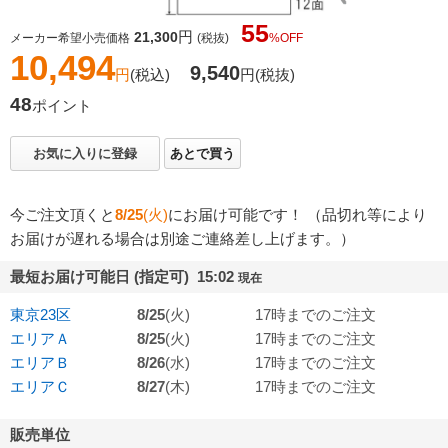
55
円
21,300
メーカー希望小売価格
(税抜)
%OFF
10,494
9,540
円
(税込)
円
(税抜)
48
ポイント
お気に入りに登録
あとで買う
今ご注文頂くと
8/25
(火)
にお届け可能です！ （品切れ等により
お届けが遅れる場合は別途ご連絡差し上げます。）
最短お届け可能日 (指定可) 15:02
現在
東京23区
8/25
(火)
17時までのご注文
エリアＡ
8/25
(火)
17時までのご注文
エリアＢ
8/26
(水)
17時までのご注文
エリアＣ
8/27
(木)
17時までのご注文
販売単位