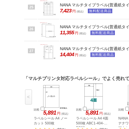
NANA マルチタイプラベル(普通紙タイプ) 
25
7,423
無料配送商品
円
(税込)
NANA マルチタイプラベル(普通紙タイプ
26
11,355
無料配送商品
円
(税込)
NANA マルチタイプラベル(普通紙タイプ)
27
14,404
無料配送商品
円
(税込)
「マルチプリンタ対応ラベルシール」でよく売れ
<
比較
比較
比較
5,891
5,891
円
円
(税込)
(税込)
ラベルシール A4 ノー
ラベルシール A4 4面
NAN
カット 500枚
500枚 ABC1-404-
ナナワー
RB09
下余白 