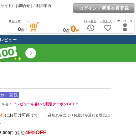
販サイト)
|
お問合せ
|
ご利用案内
ログイン／新規会員登録
カート
マイページ
商品比較
購入履歴
お気に入り
0
history
favorite_border
0
0
点
点
円
レビュー
カー直送
ーを書く
”レビューを書いて割引クーポンGET!!”
木)
にお届け可能です！
（品切れ等によりお届けが遅れる場合は
。）
%OFF
49
7,000
円
(税抜)