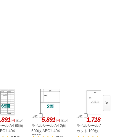
>
比較
比較
比較
,891
5,891
1,718
1,
円
円
円
(税込)
(税込)
(税込)
ール A4 65面
ラベルシール A4 2面
ラベルシール A4 ノー
ヒサゴ 
BC1-404-
500枚 ABC1-404-
カット 100枚
A4 8面 
RB08
OPW303