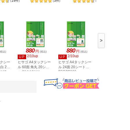
19
3
98
(
件
)
(
件
)
(
件
)
>
880
880
880
円
円
円
(税込)
(税込)
(税込)
(税込)
2/10up
2/10up
2/10up
UP
UP
UP
ックシー
ヒサゴ A4タックシー
ヒサゴ A4タックシー
ヒサゴ A4タックシ
白 20
ル 60面 角丸 20シー
ル 24面 20シート
ル 36面 角丸 20シ
FSCOP863
907
ト FSCOP902
ト FSCOP871
。