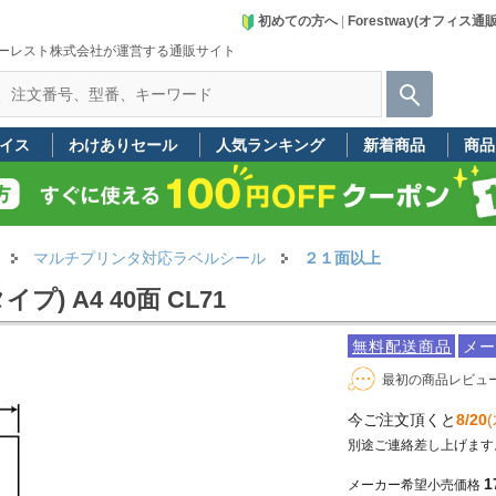
初めての方へ
|
Forestway(オフィス通
ーレスト株式会社が運営する通販サイト
イス
わけありセール
人気ランキング
新着商品
商品
マルチプリンタ対応ラベルシール
２１面以上
) A4 40面 CL71
無料配送商品
メー
最初の商品レビュ
今ご注文頂くと
8/20
(
別途ご連絡差し上げます
1
メーカー希望小売価格