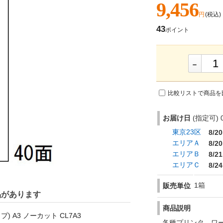
9,456
円
(税込)
43
ポイント
-
比較リストで商品を
お届け日
(指定可) 0
東京23区
8/20
エリアＡ
8/20
エリアＢ
8/21
エリアＣ
8/24
1箱
販売単位
品があります
商品説明
 A3 ノーカット CL7A3
各種プリンタ、ワ