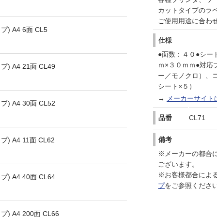
カットタイプのラ
ご使用用途に合わ
 A4 6面 CL5
仕様
●面数：４０●シー
ｍ×３０ｍｍ●対
A4 21面 CL49
ー／モノクロ）、
シート×５）
→
メーカーサイト
A4 30面 CL52
品番
CL71
備考
A4 11面 CL62
※メーカーの都合
ございます。
※お客様都合によ
A4 40面 CL64
プ
をご参照くださ
A4 200面 CL66