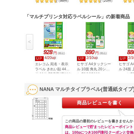
98
20
(
件
)
(
件
)
LDW1
「マルチプリンタ対応ラベルシール」の新着商品
<
928
880
88
円
円
(税込)
(税込)
4/20up
2/10up
2/1
UP
UP
UP
エレコム 宛名・表示
ヒサゴ A4タックシー
ヒサゴ 
ラベル きれい貼 44面
ル 10面 角丸 20シー
ル 24面 
付 20枚 EDT-TMEX44
ト FSCOP868
シート FS
NANA マルチタイプラベル(普通紙タイプ) 
商品レビューを書く
この商品の最初のレビューを書きませんか
商品レビューで貯まったレビューポイント
は、100pにつき100円割引クーポンと交換