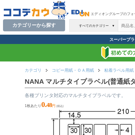
エディオングループのフォ
カテゴリーから探す
すべてのカテゴリー
▼
スーパープラ
カテゴリ
コピー用紙・ＯＡ用紙
粘着ラベル用紙
NANA マルチタイプラベル(普通紙タイプ
各種プリンタ対応のマルチタイプラベルです。
0.
48
1枚あたり
円
(税込)