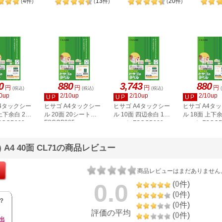
4
13
20
(
件
)
(
件
)
(
件
)
2P
0
880
3,743
880
円
円
円
円
(税込)
(税込)
(税込)
0up
2/10up
2/10up
2/10up
UP
UP
UP
A4タックシー
ヒサゴ A4タックシー
ヒサゴ A4タックシー
ヒサゴ A4タ
上下余白 20
ル 20面 20シート
ル 10面 四辺余白 100
ル 18面 上下余
FSCOP985
COP883
シート FSCGB888
シート FSCOP
A4 40面 CL71の商品レビュー
商品レビューはまだありません
0.0
(
0
件)
(
0
件)
？
(
0
件)
評価の平均
(
0
件)
出