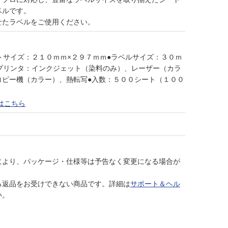
ベルです。
せたラベルをご使用ください。
トサイズ：２１０ｍｍ×２９７ｍｍ●ラベルサイズ：３０ｍ
応プリンタ：インクジェット（染料のみ）、レーザー（カラ
コピー機（カラー）、熱転写●入数：５００シート（１００
はこちら
により、パッケージ・仕様等は予告なく変更になる場合が
る返品をお受けできない商品です。詳細は
サポート＆ヘル
い。