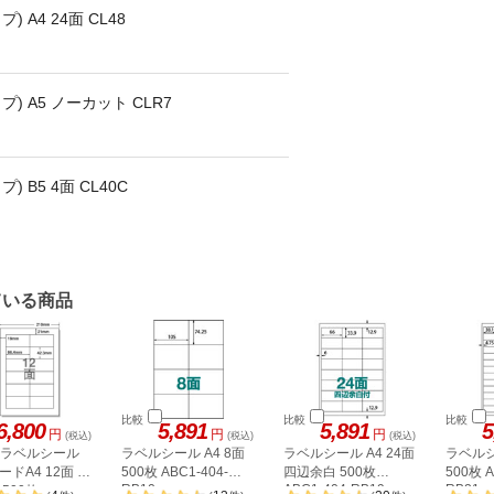
A4 24面 CL48
) A5 ノーカット CLR7
 B5 4面 CL40C
ている商品
比較
比較
比較
6,800
5,891
5,891
5
円
円
円
(税込)
(税込)
(税込)
A ラベルシール
ラベルシール A4 8面
ラベルシール A4 24面
ラベルシ
ドA4 12面 上
500枚 ABC1-404-
四辺余白 500枚
500枚 A
RB10
ABC1-404-RB19
RB21
500枚