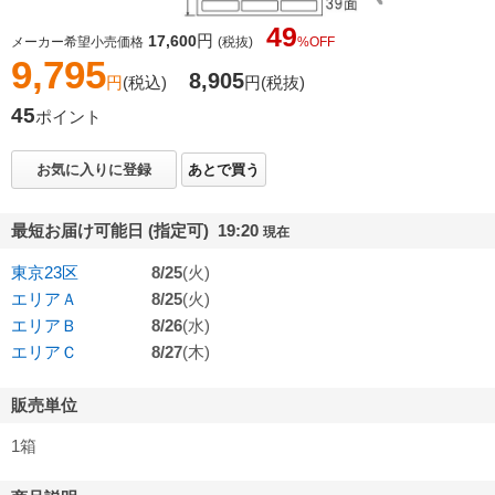
49
円
17,600
メーカー希望小売価格
(税抜)
%OFF
9,795
8,905
円
(税込)
円
(税抜)
45
ポイント
お気に入りに登録
あとで買う
最短お届け可能日 (指定可) 19:20
現在
東京23区
8/25
(火)
エリアＡ
8/25
(火)
エリアＢ
8/26
(水)
エリアＣ
8/27
(木)
販売単位
1箱