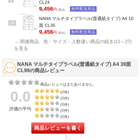
CL24
9,456
無料配送商品
円
(税込)
NANA マルチタイプラベル(普通紙タイプ) A4 10
10
面 CL35
9,456
無料配送商品
円
(税込)
→
関連商品、色・サイズ・入数違い商品の続き(11～27)
を見る
NANA マルチタイプラベル(普通紙タイプ) A4 39面
CL99の商品レビュー
商品レビューはまだありません。
0.0
0
(
件)
0
(
件)
0
(
件)
評価の平均
0
(
件)
0
(
件)
商品レビューを書く