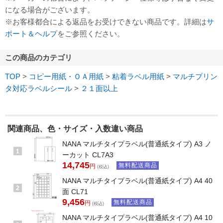
になる場合がございます。
※お客様都合による返品をお受けできない商品です。詳細は
サ
ポート＆ヘルプ
をご参照ください。
この商品のカテゴリ
TOP
>
コピー用紙・ＯＡ用紙
>
粘着ラベル用紙
>
マルチプリン
タ対応ラベルシール
>
２１面以上
関連商品、色・サイズ・入数違い商品
NANA マルチタイプラベル(普通紙タイプ) A3 ノ
1
ーカット CL7A3
14,745
無料配送商品
円
(税込)
NANA マルチタイプラベル(普通紙タイプ) A4 40
2
面 CL71
9,456
無料配送商品
円
(税込)
NANA マルチタイプラベル(普通紙タイプ) A4 10