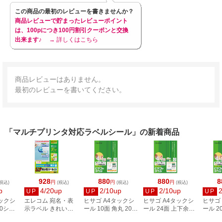
この商品の最初のレビューを書きませんか？
商品レビューで貯まったレビューポイント
は、100pにつき100円割引クーポンと交換
出来ます♪
→ 詳しくはこちら
商品レビューはありません。
最初のレビューを書いてください。
「マルチプリンタ対応ラベルシール」の新着商品
928
880
880
8
円
円
円
税込)
(税込)
(税込)
(税込)
p
4/20up
2/10up
2/10up
UP
UP
UP
UP
タックシ
エレコム 宛名・表
ヒサゴ A4タックシ
ヒサゴ A4タックシ
ヒサゴ
00シー
示ラベル きれい貼
ール 10面 角丸 20シ
ール 24面 上下余白
ール 2
3
44面付 20枚 EDT-
ート FSCOP868
20シート
FSCOP