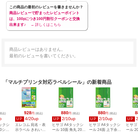
この商品の最初のレビューを書きませんか？
商品レビューで貯まったレビューポイント
は、100pにつき100円割引クーポンと交換
出来ます♪
→ 詳しくはこちら
商品レビューはありません。
最初のレビューを書いてください。
「マルチプリンタ対応ラベルシール」の新着商品
928
880
880
8
円
円
円
税込)
(税込)
(税込)
(税込)
p
4/20up
2/10up
2/10up
UP
UP
UP
UP
タックシ
エレコム 宛名・表
ヒサゴ A4タックシ
ヒサゴ A4タックシ
ヒサゴ
00シー
示ラベル きれい貼
ール 10面 角丸 20シ
ール 24面 上下余白
ール 2
3
44面付 20枚 EDT-
ート FSCOP868
20シート
FSCOP