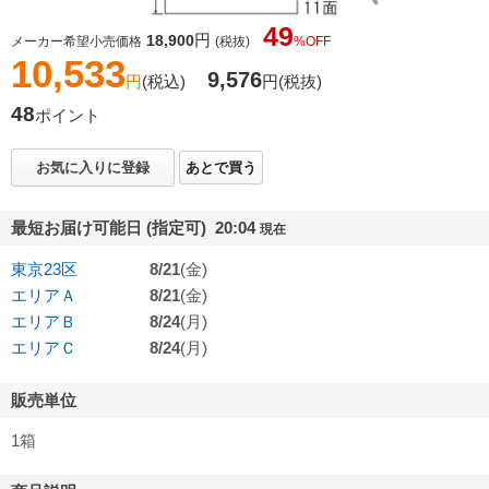
49
円
18,900
メーカー希望小売価格
(税抜)
%OFF
10,533
9,576
円
(税込)
円
(税抜)
48
ポイント
お気に入りに登録
あとで買う
最短お届け可能日 (指定可) 20:04
現在
東京23区
8/21
(金)
エリアＡ
8/21
(金)
エリアＢ
8/24
(月)
エリアＣ
8/24
(月)
販売単位
1箱