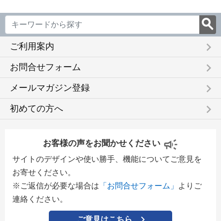
keyboard_arrow_right
ご利用案内
keyboard_arrow_right
お問合せフォーム
keyboard_arrow_right
メールマガジン登録
keyboard_arrow_right
初めての方へ
お客様の声をお聞かせください
サイトのデザインや使い勝手、機能についてご意見を
お寄せください。
※ご返信が必要な場合は
「お問合せフォーム」
よりご
連絡ください。
ご意見はこちら