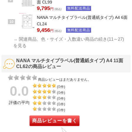
面 CL99
9,795
無料配送商品
円
(税込)
NANA マルチタイプラベル(普通紙タイプ) A4 6面
10
CL24
9,456
無料配送商品
円
(税込)
→
関連商品、色・サイズ・入数違い商品の続き(11～27)
を見る
NANA マルチタイプラベル(普通紙タイプ) A4 11面
CL62の商品レビュー
商品レビューはまだありません。
0.0
0
(
件)
0
(
件)
0
(
件)
評価の平均
0
(
件)
0
(
件)
商品レビューを書く