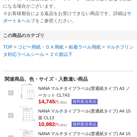
になる場合がございます。
※お客様都合による返品をお受けできない商品です。詳細は
サ
ポート＆ヘルプ
をご参照ください。
この商品のカテゴリ
TOP
>
コピー用紙・ＯＡ用紙
>
粘着ラベル用紙
>
マルチプリン
タ対応ラベルシール
>
２０面以下
関連商品、色・サイズ・入数違い商品
NANA マルチタイプラベル(普通紙タイプ) A3 ノ
1
ーカット CL7A3
14,745
無料配送商品
円
(税込)
NANA マルチタイプラベル(普通紙タイプ) A4 15
2
面 CL13
10,982
無料配送商品
円
(税込)
NANA マルチタイプラベル(普通紙タイプ) A4 15