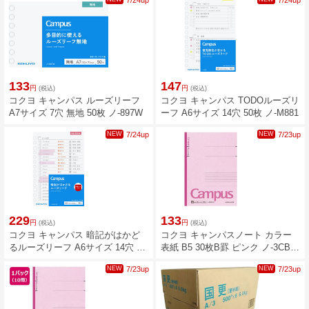
7/24up
7/24up
133
147
円
円
(税込)
(税込)
コクヨ キャンパス ルーズリーフ
コクヨ キャンパス TODOルーズリ
A7サイズ 7穴 無地 50枚 ノ-897W
ーフ A6サイズ 14穴 50枚 ノ-M881
NEW
7/24up
NEW
7/23up
229
133
円
円
(税込)
(税込)
コクヨ キャンパス 暗記がはかど
コクヨ キャンパスノート カラー
るルーズリーフ A6サイズ 14穴 30
表紙 B5 30枚B罫 ピンク ノ-3CBN-
枚 赤シート付き ノ-M883-RS
P
NEW
7/23up
NEW
7/23up