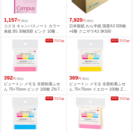
1,157
7,920
円
円
(税込)
(税込)
コクヨ キャンパスノート カラー
日本製紙 わら半紙 国更A3 500枚
表紙 B5 30枚B罫 ピンク 10冊
×6冊 クニザラA3 3K500
ノ-3CBN-P
NEW
7/17up
NEW
7/17up
392
369
円
円
(税込)
(税込)
ビュートン メモる 全面粘着ふせ
ビュートン メモる 全面粘着ふせ
ん 75×75mm ピンク 100枚 ZN-75-
ん 75×75mm イエロー 100枚 ZN-
P
75-Y
NEW
7/17up
NEW
7/17up