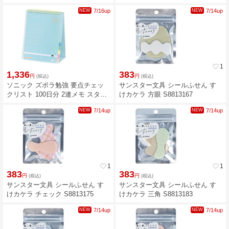
ドタイプ ホワイト SP-2441-W
ドタイプ グレー SP-2441-GL
NEW
7/16up
NEW
7/14up
favorite_border
1
1,336
383
円
円
(税込)
(税込)
ソニック ズボラ勉強 要点チェッ
サンスター文具 シールふせん す
クリスト 100日分 2連メモ スタン
けカケラ 方眼 S8813167
ドタイプ ライトブルー SP-2441-
NEW
7/14up
NEW
7/14up
LB
favorite_border
1
favorite_border
1
383
383
円
円
(税込)
(税込)
サンスター文具 シールふせん す
サンスター文具 シールふせん す
けカケラ チェック S8813175
けカケラ 三角 S8813183
NEW
7/14up
NEW
7/14up