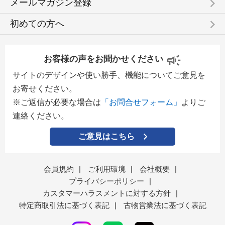
keyboard_arrow_right
メールマガジン登録
keyboard_arrow_right
初めての方へ
お客様の声をお聞かせください
サイトのデザインや使い勝手、機能についてご意見を
お寄せください。
※ご返信が必要な場合は
「お問合せフォーム」
よりご
連絡ください。
ご意見はこちら
会員規約
|
ご利用環境
|
会社概要
|
プライバシーポリシー
|
カスタマーハラスメントに対する方針
|
特定商取引法に基づく表記
|
古物営業法に基づく表記