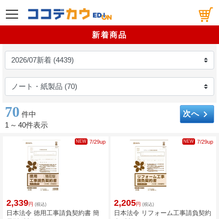
メニュー
新着商品
70
keyboard_arrow_right
次へ
件中
1
～
40件表示
NEW
7/29up
NEW
7/29up
2,339
2,205
円
円
(税込)
(税込)
日本法令 徳用工事請負契約書 簡
日本法令 リフォーム工事請負契約