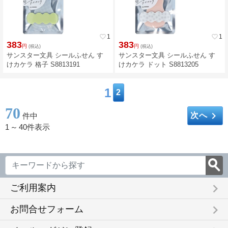
favorite_border
1
favorite_border
1
383
383
円
円
(税込)
(税込)
サンスター文具 シールふせん す
サンスター文具 シールふせん す
けカケラ 格子 S8813191
けカケラ ドット S8813205
1
2
70
keyboard_arrow_right
次へ
件中
1
～
40件表示
keyboard_arrow_right
ご利用案内
keyboard_arrow_right
お問合せフォーム