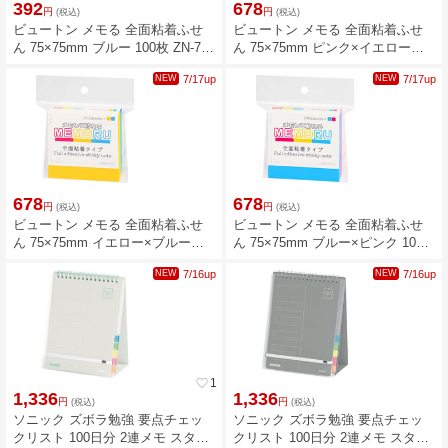
392
678
円
円
(税込)
(税込)
ビュートン メモる 全面粘着ふせ
ビュートン メモる 全面粘着ふせ
ん 75×75mm ブルー 100枚 ZN-75-
ん 75×75mm ピンク×イエロー
B
100枚×2冊 ZN-75-PY
NEW
7/17up
NEW
7/17up
678
678
円
円
(税込)
(税込)
ビュートン メモる 全面粘着ふせ
ビュートン メモる 全面粘着ふせ
ん 75×75mm イエロー×ブルー
ん 75×75mm ブルー×ピンク 100
100枚×2冊 ZN-75-YB
枚×2冊 ZN-75-BP
NEW
7/16up
NEW
7/16up
favorite_border
1
1,336
1,336
円
円
(税込)
(税込)
ソニック ズボラ勉強 要点チェッ
ソニック ズボラ勉強 要点チェッ
クリスト 100日分 2連メモ スタン
クリスト 100日分 2連メモ スタン