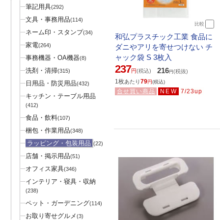
筆記用具
(292)
文具・事務用品
(114)
比較
ネーム印・スタンプ
(34)
和弘プラスチック工業 食品に
家電
(264)
ダニやアリを寄せつけない チ
ャック袋 S 3枚入
事務機器・OA機器
(8)
237
216
洗剤・清掃
(315)
円
(税込)
(税抜)
円
1枚
79
あたり
円
(税込)
日用品・防災用品
(432)
合せ買い商品
NEW
7/23up
キッチン・テーブル用品
(412)
食品・飲料
(107)
梱包・作業用品
(348)
ラッピング・包装用品
(22)
店舗・掲示用品
(51)
オフィス家具
(346)
インテリア・寝具・収納
(238)
ペット・ガーデニング
(114)
お取り寄せグルメ
(3)