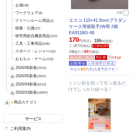
お酒
(38)
ワークウェア
比較
(8)
エスコ 115×41.5mmプラダン
クリーンルーム用品
(3)
ケース用袋取手(W用 2個
医療・介護
(27)
EA911BG-48
研究用総合機器用品
(310)
170
155
円
(税込)
(税抜)
円
工具・工事用品
(638)
㋱
187
㋱9%OFF
円
(税込)
スポーツ・レジャー
(42)
1個
85
あたり
円
(税込)
合せ買い商品
NEW
7/14up
おもちゃ・ゲーム
(116)
お取寄せ
入荷後即日発送
2026/06新着
(2414)
今なら
8/17
(月)入荷予定です！
2026/05新着
(3641)
ミシン目を切って引っ張るだ
2026/04新着
(6210)
けでしっかり結べる！
2026/03新着
(16997)
■
商品カテゴリ
サービス
ご利用案内