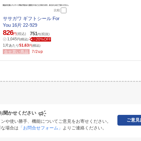
比較
ササガワ ギフトシール For
You 16片 22-929
826
751
円
(税込)
(税抜)
円
㋱
1,045
㋱20%OFF
円
(税込)
1片
51.63
あたり
円
(税込)
合せ買い商品
7/2up
お聞かせください
ご意見
インや使い勝手、機能についてご意見をお寄せください。
要な場合は
「お問合せフォーム」
よりご連絡ください。