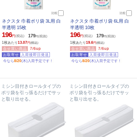
比較
比較
ネクスタ 巾着ポリ袋 3L用 白
ネクスタ 巾着ポリ袋 6L用 白
半透明 15枚
半透明 10枚
196
196
179
179
円
(税込)
円
(税込)
(税抜)
(税抜)
円
円
1枚
13.07
1枚
19.6
あたり
あたり
円
(税込)
円
(税込)
合せ買い商品
7/6up
合せ買い商品
7/6up
お取寄せ
入荷後即日発送
お取寄せ
入荷後即日発送
今なら
8/20
(木)入荷予定です！
今なら
8/20
(木)入荷予定です！
ミシン目付きロールタイプの
ミシン目付きロールタイプの
ポリ袋を引っ張るだけでサッ
ポリ袋を引っ張るだけでサッ
と取り出せる。
と取り出せる。