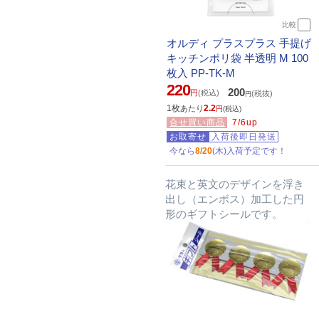
比較
オルディ プラスプラス 手提げ
キッチンポリ袋 半透明 M 100
枚入 PP-TK-M
220
200
円
(税込)
(税抜)
円
1枚
2.2
あたり
円
(税込)
合せ買い商品
7/6up
お取寄せ
入荷後即日発送
今なら
8/20
(木)入荷予定です！
花束と英文のデザインを浮き
出し（エンボス）加工した円
形のギフトシールです。