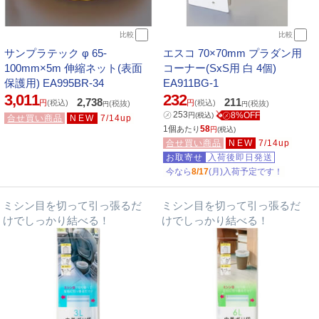
比較
比較
サンプラテック φ 65-
エスコ 70×70mm プラダン用
100mm×5m 伸縮ネット(表面
コーナー(SxS用 白 4個)
保護用) EA995BR-34
EA911BG-1
3,011
232
2,738
211
円
(税込)
円
(税込)
(税抜)
(税抜)
円
円
㋱
253
㋱8%OFF
円
(税込)
合せ買い商品
NEW
7/14up
1個
58
あたり
円
(税込)
合せ買い商品
NEW
7/14up
お取寄せ
入荷後即日発送
今なら
8/17
(月)入荷予定です！
ミシン目を切って引っ張るだ
ミシン目を切って引っ張るだ
けでしっかり結べる！
けでしっかり結べる！