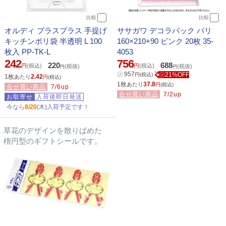
比較
比較
オルディ プラスプラス 手提げ
ササガワ デコラパック パリ
キッチンポリ袋 半透明 L 100
160×210+90 ピンク 20枚 35-
枚入 PP-TK-L
4053
242
756
220
688
円
(税込)
円
(税込)
(税抜)
(税抜)
円
円
㋱
957
㋱21%OFF
円
(税込)
1枚
2.42
あたり
円
(税込)
1枚
37.8
あたり
円
(税込)
合せ買い商品
7/6up
合せ買い商品
7/2up
お取寄せ
入荷後即日発送
今なら
8/20
(木)入荷予定です！
草花のデザインを散りばめた
楕円型のギフトシールです。