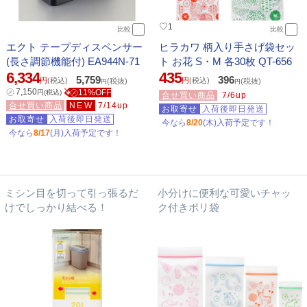
♡
1
比較
比較
エクト テープディスペンサー
ヒラカワ 柄入り手さげ袋セッ
(長さ調節機能付) EA944N-71
ト お花 S・M 各30枚 QT-656
6,334
435
5,759
396
円
(税込)
円
(税込)
(税抜)
(税抜)
円
円
㋱
7,150
㋱11%OFF
円
(税込)
合せ買い商品
7/6up
合せ買い商品
NEW
7/14up
お取寄せ
入荷後即日発送
お取寄せ
入荷後即日発送
今なら
8/20
(木)入荷予定です！
今なら
8/17
(月)入荷予定です！
ミシン目を切って引っ張るだ
小分けに便利な可愛いチャッ
けでしっかり結べる！
ク付きポリ袋