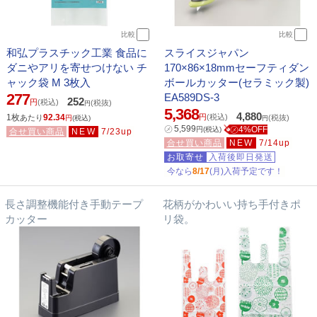
比較
比較
和弘プラスチック工業 食品に
スライスジャパン
ダニやアリを寄せつけない チ
170×86×18mmセーフティダン
ャック袋 M 3枚入
ボールカッター(セラミック製)
277
EA589DS-3
252
円
(税込)
(税抜)
円
5,368
4,880
1枚
92.34
円
(税込)
あたり
(税抜)
円
(税込)
円
㋱
5,599
㋱4%OFF
円
(税込)
合せ買い商品
NEW
7/23up
合せ買い商品
NEW
7/14up
お取寄せ
入荷後即日発送
今なら
8/17
(月)入荷予定です！
長さ調整機能付き手動テープ
花柄がかわいい持ち手付きポ
カッター
リ袋。