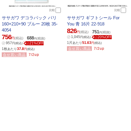
比較
比較
ササガワ デコラパック パリ
ササガワ ギフトシール For
160×210+90 ブルー 20枚 35-
You 青 16片 22-918
826
4054
751
円
(税込)
(税抜)
円
756
㋱
1,045
㋱20%OFF
688
円
(税込)
円
(税込)
(税抜)
円
1片
51.63
㋱
957
あたり
㋱21%OFF
円
(税込)
円
(税込)
合せ買い商品
7/2up
1枚
37.8
あたり
円
(税込)
合せ買い商品
7/2up