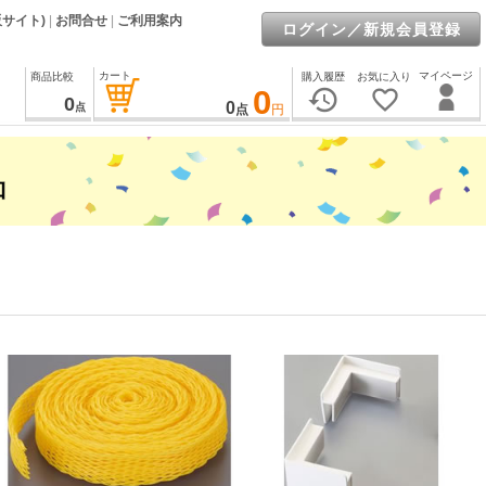
販サイト)
|
お問合せ
|
ご利用案内
ログイン／新規会員登録
カート
マイページ
商品比較
購入履歴
お気に入り
0
history
favorite_border
0
0
点
点
円