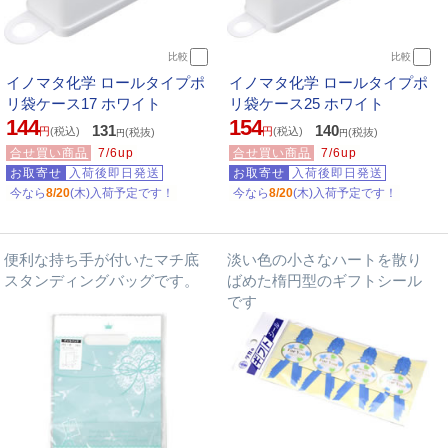
比較
比較
イノマタ化学 ロールタイプポ
イノマタ化学 ロールタイプポ
リ袋ケース17 ホワイト
リ袋ケース25 ホワイト
144
154
131
140
円
(税込)
円
(税込)
(税抜)
(税抜)
円
円
合せ買い商品
7/6up
合せ買い商品
7/6up
お取寄せ
入荷後即日発送
お取寄せ
入荷後即日発送
今なら
8/20
(木)入荷予定です！
今なら
8/20
(木)入荷予定です！
便利な持ち手が付いたマチ底
淡い色の小さなハートを散り
スタンディングバッグです。
ばめた楕円型のギフトシール
です