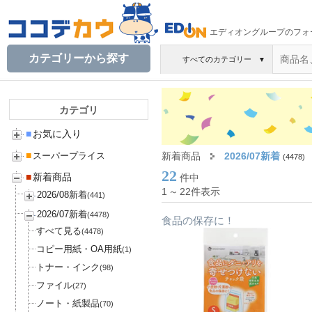
エディオングループのフォ
カテゴリーから探す
すべてのカテゴリー
▼
カテゴリ
■
お気に入り
■
新着商品
2026/07新着
スーパープライス
(4478)
22
■
新着商品
件中
1
～
22件表示
2026/08新着
(441)
2026/07新着
(4478)
食品の保存に！
すべて見る
(4478)
コピー用紙・OA用紙
(1)
トナー・インク
(98)
ファイル
(27)
ノート・紙製品
(70)