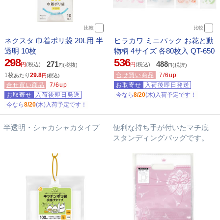
比較
比較
ネクスタ 巾着ポリ袋 20L用 半
ヒラカワ ミニパック お花と動
透明 10枚
物柄 4サイズ 各80枚入 QT-650
298
536
271
488
円
(税込)
円
(税込)
(税抜)
(税抜)
円
円
1枚
29.8
合せ買い商品
7/6up
あたり
円
(税込)
合せ買い商品
7/6up
お取寄せ
入荷後即日発送
お取寄せ
入荷後即日発送
今なら
8/20
(木)入荷予定です！
今なら
8/20
(木)入荷予定です！
半透明・シャカシャカタイプ
便利な持ち手が付いたマチ底
スタンディングバッグです。