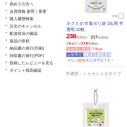
初めての方へ
会員情報 参照｜変更
比較
購入履歴検索
ネクスタ 巾着ポリ袋 15L用 半
注文のキャンセル
透明 10枚
配達状況の確認
238
217
円
(税込)
(税抜)
円
返品の依頼
1枚
23.8
あたり
円
(税込)
納品書の発行(印刷)
合せ買い商品
7/6up
お取寄せ
入荷後即日発送
領収書の発行(PDF)
今なら
8/20
(木)入荷予定です！
投稿したレビューを見る
ポイント残高確認
半透明・シャカシャカタイプ