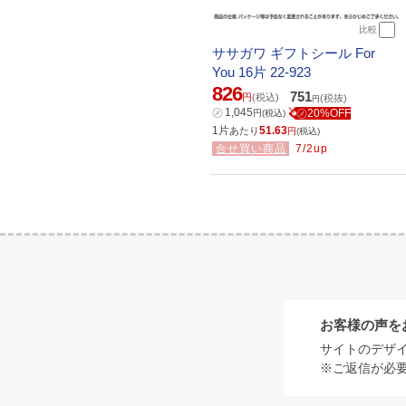
比較
ササガワ ギフトシール For
You 16片 22-923
826
751
円
(税込)
(税抜)
円
㋱
1,045
㋱20%OFF
円
(税込)
1片
51.63
あたり
円
(税込)
合せ買い商品
7/2up
お客様の声を
サイトのデザ
※ご返信が必