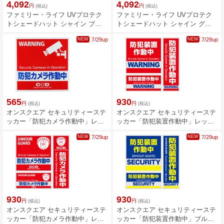
4,092
4,092
円
円
(税込)
(税込)
ファミリー・ライフ UVプロテク
ファミリー・ライフ UVプロテク
トシェードハット シャイン ブラ
トシェードハット シャイン グレ
ック a3680010
ージュ a3680020
NEW
7/29up
NEW
7/29up
565
930
円
円
(税込)
(税込)
オンスクエア セキュリティーステ
オンスクエア セキュリティーステ
ッカー「防犯カメラ作動中」レッ
ッカー「防犯装置作動中」レッド
ド OS-431
OS-180
NEW
7/29up
NEW
7/29up
930
930
円
円
(税込)
(税込)
オンスクエア セキュリティーステ
オンスクエア セキュリティーステ
ッカー「防犯カメラ作動中」レッ
ッカー「防犯装置作動中」ブルー