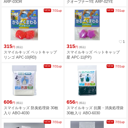
ARP-03OR
クオープナーYE ARP-02YE
NEW
7/31up
NEW
7/31up
favorite_border
1
315
315
円
円
(税込)
(税込)
スマイルキッズ ペットキャップ
スマイルキッズ ペットキャップ
リンゴ APC-10(RD)
星 APC-11(PP)
NEW
7/31up
NEW
7/31up
606
656
円
円
(税込)
(税込)
スマイルキッズ 防臭処理袋 30枚
スマイルキッズ 抗菌・消臭処理袋
入り ABO-4030
30枚入り ABO-6030
NEW
7/31up
NEW
7/31up