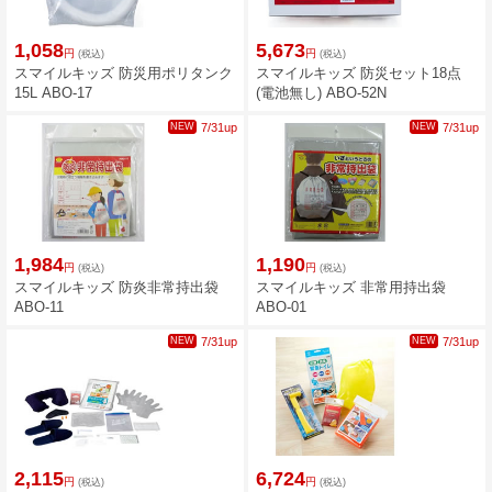
1,058
5,673
円
円
(税込)
(税込)
スマイルキッズ 防災用ポリタンク
スマイルキッズ 防災セット18点
15L ABO-17
(電池無し) ABO-52N
NEW
7/31up
NEW
7/31up
1,984
1,190
円
円
(税込)
(税込)
スマイルキッズ 防炎非常持出袋
スマイルキッズ 非常用持出袋
ABO-11
ABO-01
NEW
7/31up
NEW
7/31up
2,115
6,724
円
円
(税込)
(税込)