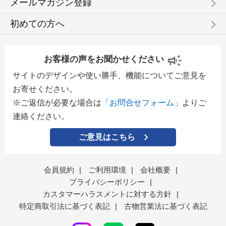
keyboard_arrow_right
メールマガジン登録
keyboard_arrow_right
初めての方へ
お客様の声をお聞かせください
サイトのデザインや使い勝手、機能についてご意見を
お寄せください。
※ご返信が必要な場合は
「お問合せフォーム」
よりご
連絡ください。
ご意見はこちら
会員規約
|
ご利用環境
|
会社概要
|
プライバシーポリシー
|
カスタマーハラスメントに対する方針
|
特定商取引法に基づく表記
|
古物営業法に基づく表記