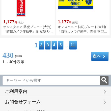
1,177
1,177
円
円
(税込)
(税込)
オンスクエア 防犯プレート(大判)
オンスクエア 防犯プレート(大判)
「防犯カメラ作動中」赤 縦型 OS-
「防犯カメラ作動中」青色 横型
272
OS-273
1
2
3
4
5
…
11
430
keyboard_arrow_right
次へ
件中
1
～
40件表示
keyboard_arrow_right
ご利用案内
keyboard_arrow_right
お問合せフォーム