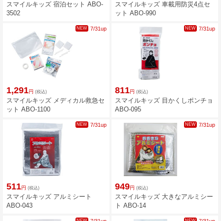
スマイルキッズ 宿泊セット ABO-
スマイルキッズ 車載用防災4点セ
3502
ット ABO-990
NEW
7/31up
NEW
7/31up
1,291
811
円
円
(税込)
(税込)
スマイルキッズ メディカル救急セ
スマイルキッズ 目かくしポンチョ
ット ABO-1100
ABO-095
NEW
7/31up
NEW
7/31up
511
949
円
円
(税込)
(税込)
スマイルキッズ アルミシート
スマイルキッズ 大きなアルミシー
ABO-043
ト ABO-14
NEW
NEW