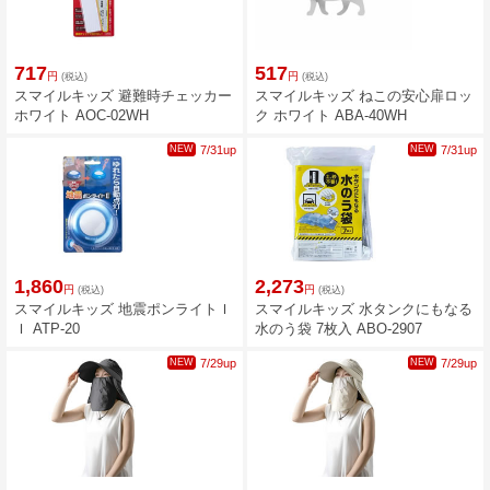
717
517
円
円
(税込)
(税込)
スマイルキッズ 避難時チェッカー
スマイルキッズ ねこの安心扉ロッ
ホワイト AOC-02WH
ク ホワイト ABA-40WH
NEW
7/31up
NEW
7/31up
1,860
2,273
円
円
(税込)
(税込)
スマイルキッズ 地震ポンライトＩ
スマイルキッズ 水タンクにもなる
Ｉ ATP-20
水のう袋 7枚入 ABO-2907
NEW
7/29up
NEW
7/29up