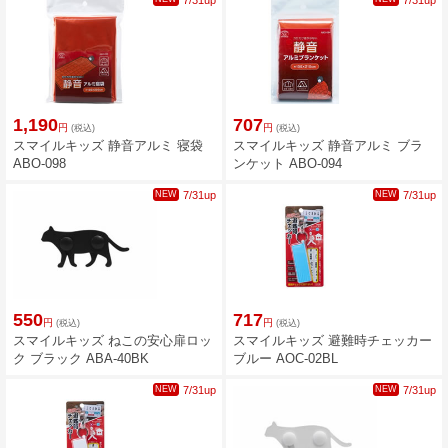
7/31up
7/31up
1,190
707
円
円
(税込)
(税込)
スマイルキッズ 静音アルミ 寝袋
スマイルキッズ 静音アルミ ブラ
ABO-098
ンケット ABO-094
NEW
7/31up
NEW
7/31up
550
717
円
円
(税込)
(税込)
スマイルキッズ ねこの安心扉ロッ
スマイルキッズ 避難時チェッカー
ク ブラック ABA-40BK
ブルー AOC-02BL
NEW
7/31up
NEW
7/31up