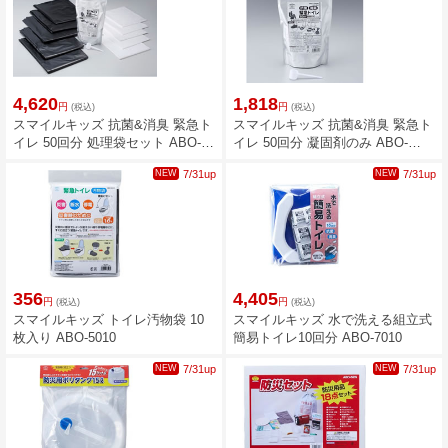
4,620
1,818
円
円
(税込)
(税込)
スマイルキッズ 抗菌&消臭 緊急ト
スマイルキッズ 抗菌&消臭 緊急ト
イレ 50回分 処理袋セット ABO-
イレ 50回分 凝固剤のみ ABO-
2750A
2750N
NEW
7/31up
NEW
7/31up
356
4,405
円
円
(税込)
(税込)
スマイルキッズ トイレ汚物袋 10
スマイルキッズ 水で洗える組立式
枚入り ABO-5010
簡易トイレ10回分 ABO-7010
NEW
7/31up
NEW
7/31up