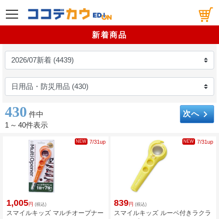
メニュー
新着商品
430
keyboard_arrow_right
次へ
件中
1
～
40件表示
NEW
7/31up
NEW
7/31up
1,005
839
円
円
(税込)
(税込)
スマイルキッズ マルチオープナー
スマイルキッズ ルーペ付きラクラ