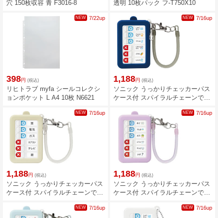
穴 150枚収容 青 F3016-8
透明 10枚パック フ-T750X10
NEW
7/22up
NEW
7/16up
398
1,188
円
円
(税込)
(税込)
リヒトラブ myfa シールコレクシ
ソニック うっかりチェッカーパス
ョンポケット L A4 10枚 N6621
ケース付 スパイラルチェーンで落
とさない ネイビー GS-2379-K
NEW
7/16up
NEW
7/16up
1,188
1,188
円
円
(税込)
(税込)
ソニック うっかりチェッカーパス
ソニック うっかりチェッカーパス
ケース付 スパイラルチェーンで落
ケース付 スパイラルチェーンで落
とさない アイボリー GS-2379-I
とさない バイオレット GS-2379-
NEW
7/16up
NEW
7/16up
V