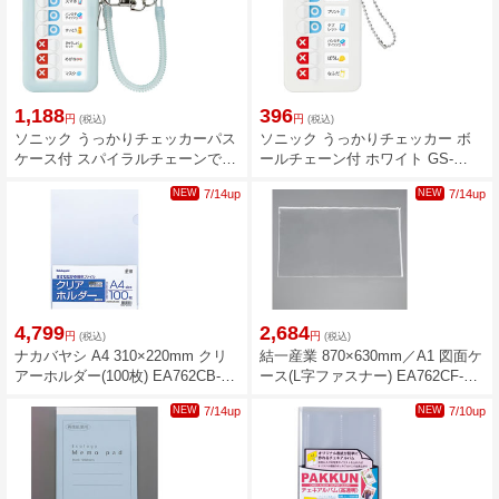
1,188
396
円
円
(税込)
(税込)
ソニック うっかりチェッカーパス
ソニック うっかりチェッカー ボ
ケース付 スパイラルチェーンで落
ールチェーン付 ホワイト GS-
とさない ライトブルー GS-2379-
2512-W
NEW
7/14up
NEW
7/14up
LB
4,799
2,684
円
円
(税込)
(税込)
ナカバヤシ A4 310×220mm クリ
結一産業 870×630mm／A1 図面ケ
アーホルダー(100枚) EA762CB-
ース(L字ファスナー) EA762CF-
304
196
NEW
7/14up
NEW
7/10up