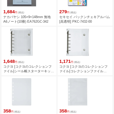
1,684
279
円
円
(税込)
(税込)
ナカバヤシ 105×9×148mm 無地
セキセイ パックンチェキアルバム
A6ノート(10冊) EA762GC-342
[高透明] PKC-7432-00
1,648
1,171
円
円
(税込)
(税込)
コクヨ [コクヨのコレクションフ
コクヨ [コクヨのコレクションフ
ァイル]シール帳スターターキット
ァイル]コレクションファイル
GFU-HB101ST
GFU-HB101T
358
358
円
円
(税込)
(税込)