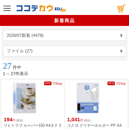
メニュー
新着商品
27
件中
1
～
27件表示
NEW
7/30up
NEW
7/23up
194
1,041
円
円
(税込)
(税込)
リヒトラブ ルーパー150 A4タテ 2
コクヨ クリヤーホルダー PP A4