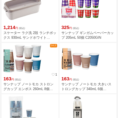
1,214
325
円
円
(税込)
(税込)
スケーター ラク洗 2段 ランチボッ
サンナップ ギンガムペーパーカッ
クス 930mL サンドホワイト
プ 205mL 50個 C2050GIN
PALB10
SALE
favorite_border
1
163
163
円
円
(税込)
(税込)
サンナップ ノートモカ ストロン
サンナップ ノートモカ 大きいス
グカップ エンボス 260mL 8個
トロングカップ 340mL 6個
C2608NOT
C3406NOT