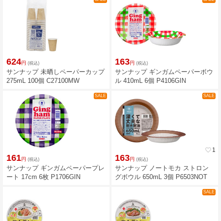
624
163
円
円
(税込)
(税込)
サンナップ 未晒しペーパーカップ
サンナップ ギンガムペーパーボウ
275mL 100個 C27100MW
ル 410mL 6個 P4106GIN
SALE
SALE
favorite_border
1
161
163
円
円
(税込)
(税込)
サンナップ ギンガムペーパープレ
サンナップ ノートモカ ストロン
ート 17cm 6枚 P1706GIN
グボウル 650mL 3個 P6503NOT
SALE