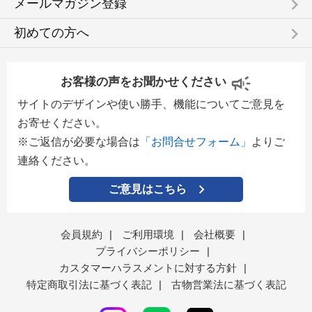
keyboard_arrow_right
メールマガジン登録
keyboard_arrow_right
初めての方へ
お客様の声をお聞かせください
サイトのデザインや使い勝手、機能についてご意見を
お寄せください。
※ご返信が必要な場合は
「お問合せフォーム」
よりご
連絡ください。
ご意見はこちら
会員規約
|
ご利用環境
|
会社概要
|
プライバシーポリシー
|
カスタマーハラスメントに対する方針
|
特定商取引法に基づく表記
|
古物営業法に基づく表記