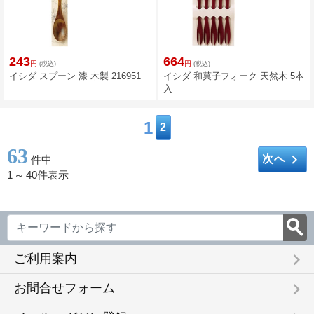
243
664
円
円
(税込)
(税込)
イシダ スプーン 漆 木製 216951
イシダ 和菓子フォーク 天然木 5本
入
1
2
63
keyboard_arrow_right
次へ
件中
1
～
40件表示
keyboard_arrow_right
ご利用案内
keyboard_arrow_right
お問合せフォーム