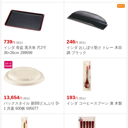
SALE
739
246
円
円
(税込)
(税込)
イシダ 長盆 黒天朱 尺2寸
イシダ おしぼり受け トレー 木目
36×26cm 299599
調 ブラック
13,654
193
円
円
(税込)
(税込)
パックスタイル 新BBどんぶり D-
イシダ コーヒースプーン 漆 木製
1 共蓋 600枚 695077