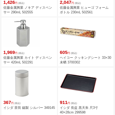
1,426
2,047
円
円
(税込)
(税込)
佐藤金属興業 ノキア ディスペン
佐藤金属興業 ヒューゴ フォーム
サー 290mL 502555
ボトル 230mL 502561
1,969
605
円
円
(税込)
(税込)
佐藤金属興業 カイト ディスペン
ヘイコー クッキングシート 33×30
サー 420mL 502291
未晒 3700302
367
911
円
円
(税込)
(税込)
イシダ 茶筒 錫製 シルバー 349145
イシダ 長盆 黒天朱 尺3寸
40×28cm 299598