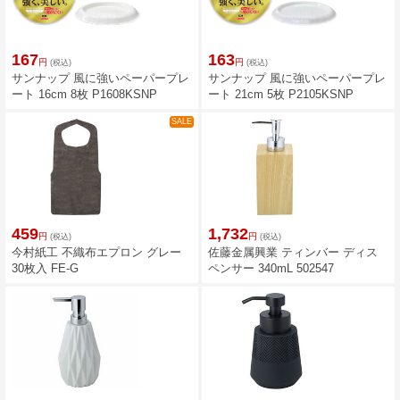
167
163
円
円
(税込)
(税込)
サンナップ 風に強いペーパープレ
サンナップ 風に強いペーパープレ
ート 16cm 8枚 P1608KSNP
ート 21cm 5枚 P2105KSNP
SALE
459
1,732
円
円
(税込)
(税込)
今村紙工 不織布エプロン グレー
佐藤金属興業 ティンバー ディス
30枚入 FE-G
ペンサー 340mL 502547