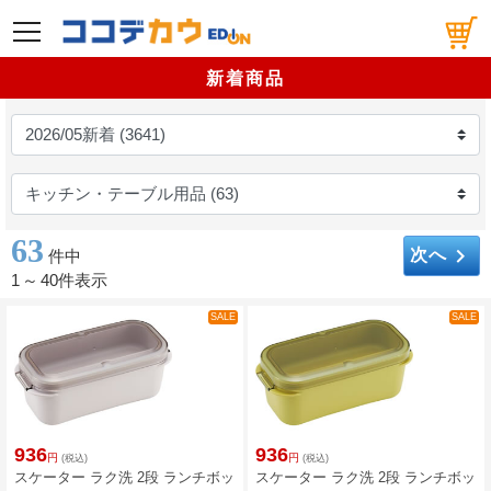
メニュー
新着商品
63
keyboard_arrow_right
次へ
件中
1
～
40件表示
SALE
SALE
936
936
円
円
(税込)
(税込)
スケーター ラク洗 2段 ランチボッ
スケーター ラク洗 2段 ランチボッ