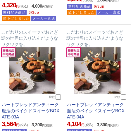
(税抜)
円
4,320
4,000
円
(税込)
無料配送商品
6/3up
(税抜)
円
値下げしました
メーカー直送
無料配送商品
6/3up
値下げしました
メーカー直送
こだわりのスイーツでおとぎ
こだわりのスイーツでおとぎ
話の世界に入り込んだような
話の世界に入り込んだような
ワクワクを。
ワクワクを。
比較
比較
ハートブレッドアンティーク
ハートブレッドアンティーク
魔法のベイクドスイーツBOX
魔法のベイクドスイーツBOX
ATE-03A
ATE-04A
3,564
4,104
3,300
3,800
円
(税込)
円
(税込)
(税抜)
(税抜)
円
円