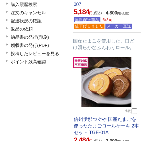
007
購入履歴検索
5,184
4,800
注文のキャンセル
円
(税込)
(税抜)
円
無料配送商品
6/3up
配達状況の確認
値下げしました
メーカー直送
返品の依頼
納品書の発行(印刷)
国産たまごを使用した、口ど
領収書の発行(PDF)
け滑らかなふんわりロール。
投稿したレビューを見る
ポイント残高確認
比較
信州伊那つぐや 国産たまごを
使ったたまごロールケーキ 2本
セット TGE-01A
2,484
2,300
円
(税込)