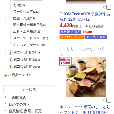
お酒
(16)
比較
ワークウェア
(213)
OKOMEnoKAORI 手揚げ京あ
医療・介護
(33)
られ 12袋 TAK-12
4,428
研究用総合機器用品
(3)
4,100
円
(税込)
(税抜)
円
工具・工事用品
(23)
無料配送商品
6/3up
値下げしました
メーカー直送
スポーツ・レジャー
(25)
おもちゃ・ゲーム
(39)
ずっしり、ふんわり、ぺろ
2026/05新着
(3641)
り。
2026/04新着
(6211)
2026/03新着
(16995)
■
商品カテゴリ
サービス
ご利用案内
比較
初めての方へ
ホシフルーツ 果実のしっとり
会員情報 参照｜変更
パウンドケーキ 11個 HFKP-