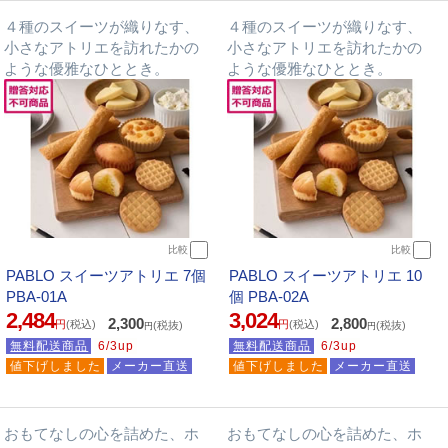
４種のスイーツが織りなす、
４種のスイーツが織りなす、
小さなアトリエを訪れたかの
小さなアトリエを訪れたかの
ような優雅なひととき。
ような優雅なひととき。
比較
比較
PABLO スイーツアトリエ 7個
PABLO スイーツアトリエ 10
PBA-01A
個 PBA-02A
2,484
3,024
2,300
2,800
円
(税込)
円
(税込)
(税抜)
(税抜)
円
円
無料配送商品
6/3up
無料配送商品
6/3up
値下げしました
メーカー直送
値下げしました
メーカー直送
おもてなしの心を詰めた、ホ
おもてなしの心を詰めた、ホ