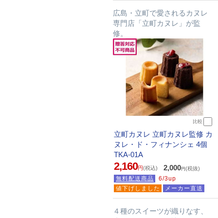
広島・立町で愛されるカヌレ
専門店「立町カヌレ」が監
修。
比較
立町カヌレ 立町カヌレ監修 カ
ヌレ・ド・フィナンシェ 4個
TKA-01A
2,160
2,000
円
(税込)
(税抜)
円
無料配送商品
6/3up
値下げしました
メーカー直送
４種のスイーツが織りなす、