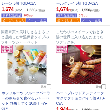
レーン 5切 TGD-01A
ールグレイ 5切 TGD-02A
1,674
1,674
1,550
1,550
円
(税込)
円
(税込)
(税抜)
(税抜)
円
円
無料配送商品
6/3up
無料配送商品
6/3up
値下げしました
メーカー直送
値下げしました
メーカー直送
国産果実の美味しさをまるご
こだわりのスイーツでおとぎ
と凝縮した常温保管タイプの
話の世界に入り込んだような
フルーツシャーベット
ワクワクを。
比較
比較
ホシフルーツ フルーツパーラ
ハートブレッドアンティーク
ーの凍らせて食べるシャーベ
サクサクチョコパイ 9個 ATB-
ット 彩果しずく 10袋 HFW-
03A
1,944
02F
1,800
円
(税込)