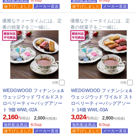
無料配送商品
6/3up
無料配送商品
6/3up
値下げしました
メーカー直送
値下げしました
メーカー直送
優雅なティータイムには、定
優雅なティータイムには、定
番の焼菓子をご一緒に。
番の焼菓子をご一緒に。
比較
比較
WEDGWOOD フィナンシェ&
WEDGWOOD フィナンシェ&
ウェッジウッド ワイルドスト
ウェッジウッド ワイルド スト
ロベリーティーバッグアソー
ロベリーティーバッグアソー
ト 9個 WWL-02A
ト 14個 WWL-03A
2,160
3,024
2,000
2,800
円
(税込)
円
(税込)
(税抜)
(税抜)
円
円
無料配送商品
6/3up
無料配送商品
6/3up
値下げしました
メーカー直送
値下げしました
メーカー直送