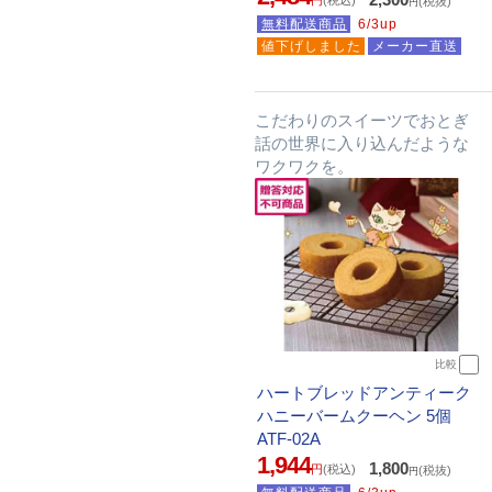
(税抜)
円
無料配送商品
6/3up
値下げしました
メーカー直送
こだわりのスイーツでおとぎ
話の世界に入り込んだような
ワクワクを。
比較
ハートブレッドアンティーク
ハニーバームクーヘン 5個
ATF-02A
1,944
1,800
円
(税込)
(税抜)
円