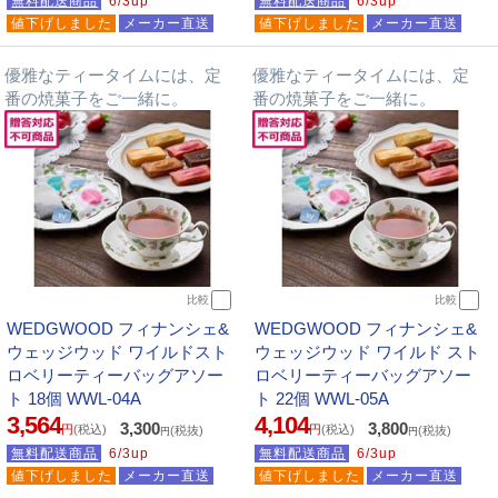
無料配送商品
6/3up
無料配送商品
6/3up
値下げしました
メーカー直送
値下げしました
メーカー直送
優雅なティータイムには、定
優雅なティータイムには、定
番の焼菓子をご一緒に。
番の焼菓子をご一緒に。
比較
比較
WEDGWOOD フィナンシェ&
WEDGWOOD フィナンシェ&
ウェッジウッド ワイルドスト
ウェッジウッド ワイルド スト
ロベリーティーバッグアソー
ロベリーティーバッグアソー
ト 18個 WWL-04A
ト 22個 WWL-05A
3,564
4,104
3,300
3,800
円
(税込)
円
(税込)
(税抜)
(税抜)
円
円
無料配送商品
6/3up
無料配送商品
6/3up
値下げしました
メーカー直送
値下げしました
メーカー直送