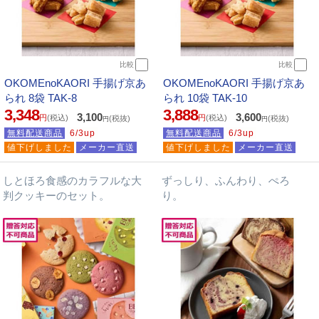
比較
比較
OKOMEnoKAORI 手揚げ京あ
OKOMEnoKAORI 手揚げ京あ
られ 8袋 TAK-8
られ 10袋 TAK-10
3,348
3,888
3,100
3,600
円
(税込)
円
(税込)
(税抜)
(税抜)
円
円
無料配送商品
6/3up
無料配送商品
6/3up
値下げしました
メーカー直送
値下げしました
メーカー直送
しとほろ食感のカラフルな大
ずっしり、ふんわり、ぺろ
判クッキーのセット。
り。