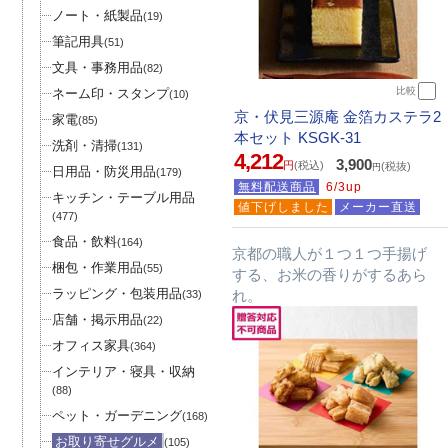
ノート・紙製品
(19)
筆記用具
(51)
文具・事務用品
(82)
比較
ネーム印・スタンプ
(10)
京・伏見三源庵 金箔カステラ2
家電
(85)
本セット KSGK-31
洗剤・清掃
(131)
4,212
3,900
円
(税込)
(税抜)
円
日用品・防災用品
(179)
無料配送商品
6/3up
キッチン・テーブル用品
値下げしました
メーカー直送
(477)
食品・飲料
(164)
京都の職人が１つ１つ手揚げ
梱包・作業用品
(55)
する、お米の香りがするあら
ラッピング・包装用品
れ。
(33)
店舗・掲示用品
(22)
オフィス家具
(364)
インテリア・寝具・収納
(88)
ペット・ガーデニング
(168)
お取り寄せグルメ
(105)