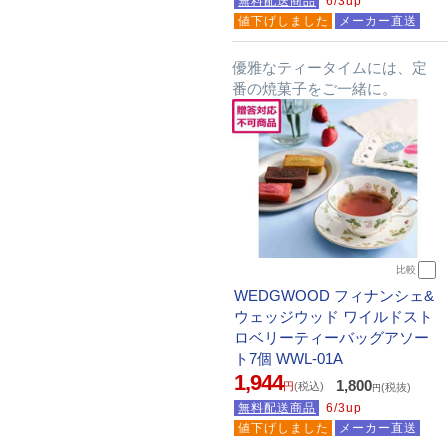
無料配送商品
6/3up
値下げしました
メーカー直送
優雅なティータイムには、定
番の焼菓子をご一緒に。
比較
WEDGWOOD フィナンシェ&
ウェッジウッド ワイルドスト
ロベリーティーバッグアソー
ト7個 WWL-01A
1,944
1,800
円
(税込)
(税抜)
円
無料配送商品
6/3up
値下げしました
メーカー直送