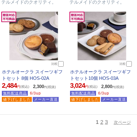
テルメイドのクオリティ。
テルメイドのクオリティ。
比較
比較
ホテルオークラ スイーツギフ
ホテルオークラ スイーツギフ
トセット 8個 HOS-02A
トセット10個 HOS-03A
2,484
3,024
2,300
2,800
円
(税込)
円
(税込)
(税抜)
(税抜)
円
円
無料配送商品
6/3up
無料配送商品
6/3up
値下げしました
メーカー直送
値下げしました
メーカー直送
1
2
3
次ページ