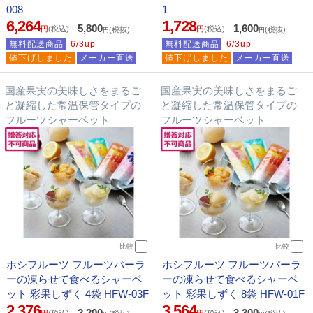
008
1
6,264
1,728
5,800
1,600
円
(税込)
円
(税込)
(税抜)
(税抜)
円
円
無料配送商品
6/3up
無料配送商品
6/3up
値下げしました
メーカー直送
値下げしました
メーカー直送
国産果実の美味しさをまるご
国産果実の美味しさをまるご
と凝縮した常温保管タイプの
と凝縮した常温保管タイプの
フルーツシャーベット
フルーツシャーベット
比較
比較
ホシフルーツ フルーツパーラ
ホシフルーツ フルーツパーラ
ーの凍らせて食べるシャーベ
ーの凍らせて食べるシャーベ
ット 彩果しずく 4袋 HFW-03F
ット 彩果しずく 8袋 HFW-01F
2,376
3,564
2,200
3,300
円
(税込)
円
(税込)