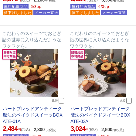
(税抜)
(税抜)
円
円
無料配送商品
6/3up
無料配送商品
6/3up
値下げしました
メーカー直送
値下げしました
メーカー直送
こだわりのスイーツでおとぎ
こだわりのスイーツでおとぎ
話の世界に入り込んだような
話の世界に入り込んだような
ワクワクを。
ワクワクを。
比較
比較
ハートブレッドアンティーク
ハートブレッドアンティーク
魔法のベイクドスイーツBOX
魔法のベイクドスイーツBOX
ATE-01A
ATE-02A
2,484
3,024
2,300
2,800
円
(税込)
円
(税込)
(税抜)
(税抜)
円
円