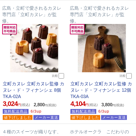
広島・立町で愛されるカヌレ
広島・立町で愛されるカヌレ
専門店「立町カヌレ」が監
専門店「立町カヌレ」が監
修。
修。
比較
比較
立町カヌレ 立町カヌレ監修 カ
立町カヌレ 立町カヌレ監修 カ
ヌレ・ド・フィナンシェ 8個
ヌレ・ド・フィナンシェ 12個
TKA-02A
TKA-03A
3,024
4,104
2,800
3,800
円
(税込)
円
(税込)
(税抜)
(税抜)
円
円
無料配送商品
6/3up
無料配送商品
6/3up
値下げしました
メーカー直送
値下げしました
メーカー直送
４種のスイーツが織りなす、
ホテルオークラ こだわりの