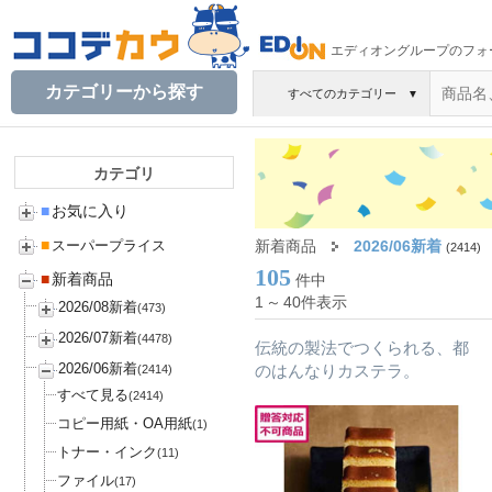
エディオングループのフォ
カテゴリーから探す
すべてのカテゴリー
▼
カテゴリ
■
お気に入り
■
新着商品
2026/06新着
スーパープライス
(2414)
105
■
新着商品
件中
1
～
40件表示
2026/08新着
(473)
2026/07新着
(4478)
伝統の製法でつくられる、都
2026/06新着
のはんなりカステラ。
(2414)
すべて見る
(2414)
コピー用紙・OA用紙
(1)
トナー・インク
(11)
ファイル
(17)