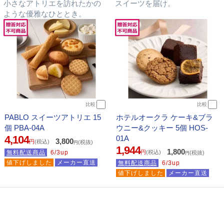
小さなアトリエを訪れたかの
スイーツを届け。
ような優雅なひととき。
比較
比較
PABLO スイーツアトリエ 15
ホテルオークラ ケーキ&ブラ
個 PBA-04A
ウニー&クッキー 5個 HOS-
4,104
01A
3,800
円
(税込)
(税抜)
円
1,944
1,800
無料配送商品
6/3up
円
(税込)
(税抜)
円
値下げしました
メーカー直送
無料配送商品
6/3up
値下げしました
メーカー直送