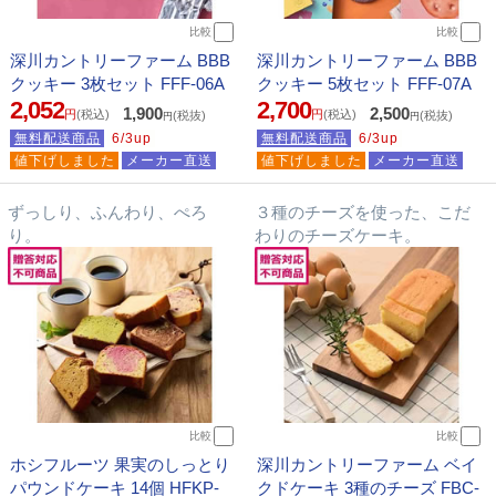
比較
比較
深川カントリーファーム BBB
深川カントリーファーム BBB
クッキー 3枚セット FFF-06A
クッキー 5枚セット FFF-07A
2,052
2,700
1,900
2,500
円
(税込)
円
(税込)
(税抜)
(税抜)
円
円
無料配送商品
6/3up
無料配送商品
6/3up
値下げしました
メーカー直送
値下げしました
メーカー直送
ずっしり、ふんわり、ぺろ
３種のチーズを使った、こだ
り。
わりのチーズケーキ。
比較
比較
ホシフルーツ 果実のしっとり
深川カントリーファーム ベイ
パウンドケーキ 14個 HFKP-
クドケーキ 3種のチーズ FBC-