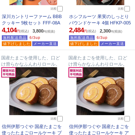
比較
比較
深川カントリーファーム BBB
ホシフルーツ 果実のしっとり
クッキー 9枚セット FFF-08A
パウンドケーキ 4個 HFKP-005
4,104
2,484
3,800
2,300
円
(税込)
円
(税込)
(税抜)
(税抜)
円
円
無料配送商品
6/3up
無料配送商品
6/3up
値下げしました
メーカー直送
値下げしました
メーカー直送
国産たまごを使用した、口ど
国産たまごを使用した、口ど
け滑らかなふんわりロール。
け滑らかなふんわりロール。
比較
比較
信州伊那つぐや 国産たまごを
信州伊那つぐや 国産たまごを
使ったたまごロールケーキ プ
使ったたまごロールケーキ ア