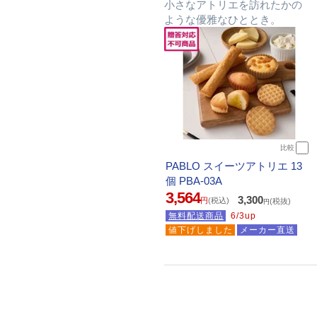
小さなアトリエを訪れたかの
ような優雅なひととき。
比較
PABLO スイーツアトリエ 13
個 PBA-03A
3,564
3,300
円
(税込)
(税抜)
円
無料配送商品
6/3up
値下げしました
メーカー直送