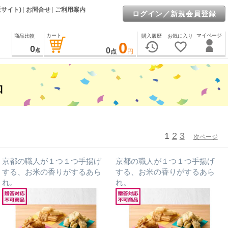
販サイト)
|
お問合せ
|
ご利用案内
ログイン／新規会員登録
カート
マイページ
商品比較
購入履歴
お気に入り
0
history
favorite_border
0
0
点
点
円
1
2
3
次ページ
京都の職人が１つ１つ手揚げ
京都の職人が１つ１つ手揚げ
する、お米の香りがするあら
する、お米の香りがするあら
れ。
れ。