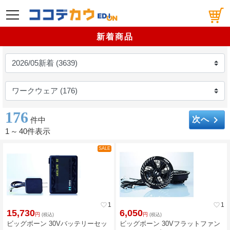
メニュー
新着商品
176
keyboard_arrow_right
次へ
件中
1
～
40件表示
SALE
favorite_border
1
favorite_border
1
15,730
6,050
円
円
(税込)
(税込)
ビッグボーン 30Vバッテリーセッ
ビッグボーン 30Vフラットファン