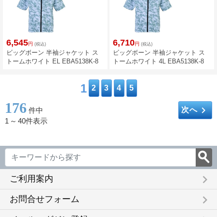
6,545
6,710
円
円
(税込)
(税込)
ビッグボーン 半袖ジャケット ス
ビッグボーン 半袖ジャケット ス
トームホワイト EL EBA5138K-8
トームホワイト 4L EBA5138K-8
1
2
3
4
5
176
keyboard_arrow_right
次へ
件中
1
～
40件表示
keyboard_arrow_right
ご利用案内
keyboard_arrow_right
お問合せフォーム