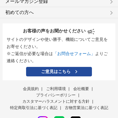
keyboard_arrow_right
メールマガジン登録
keyboard_arrow_right
初めての方へ
お客様の声をお聞かせください
サイトのデザインや使い勝手、機能についてご意見を
お寄せください。
※ご返信が必要な場合は
「お問合せフォーム」
よりご
連絡ください。
ご意見はこちら
会員規約
|
ご利用環境
|
会社概要
|
プライバシーポリシー
|
カスタマーハラスメントに対する方針
|
特定商取引法に基づく表記
|
古物営業法に基づく表記