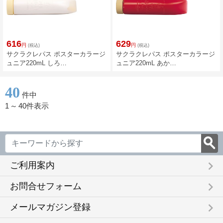
616
629
円
円
(税込)
(税込)
サクラクレパス ポスターカラージ
サクラクレパス ポスターカラージ
ュニア220mL しろ
ュニア220mL あか
CPW220ML#50
CPW220ML#19
40
件中
1
～
40件表示
keyboard_arrow_right
ご利用案内
keyboard_arrow_right
お問合せフォーム
keyboard_arrow_right
メールマガジン登録