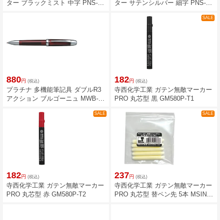
ター ブラックミスト 中字 PNS-
ター サテンシルバー 細字 PNS-
8000#1-3
8000#79-2
SALE
880
182
円
円
(税込)
(税込)
プラチナ 多機能筆記具 ダブルR3
寺西化学工業 ガテン無敵マーカー
アクション ブルゴーニュ MWB-
PRO 丸芯型 黒 GM580P-T1
1000F#71
SALE
SALE
182
237
円
円
(税込)
(税込)
寺西化学工業 ガテン無敵マーカー
寺西化学工業 ガテン無敵マーカー
PRO 丸芯型 赤 GM580P-T2
PRO 丸芯型 替ペン先 5本 MSIN-
GM580-5P