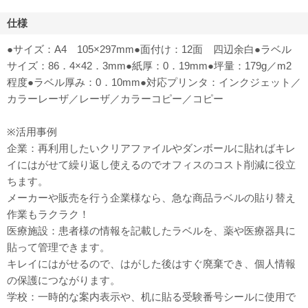
仕様
●サイズ：A4 105×297mm●面付け：12面 四辺余白●ラベル
サイズ：86．4×42．3mm●紙厚：0．19mm●坪量：179g／m2
程度●ラベル厚み：0．10mm●対応プリンタ：インクジェット／
カラーレーザ／レーザ／カラーコピー／コピー
※活用事例
企業：再利用したいクリアファイルやダンボールに貼ればキレ
イにはがせて繰り返し使えるのでオフィスのコスト削減に役立
ちます。
メーカーや販売を行う企業様なら、急な商品ラベルの貼り替え
作業もラクラク！
医療施設：患者様の情報を記載したラベルを、薬や医療器具に
貼って管理できます。
キレイにはがせるので、はがした後はすぐ廃棄でき、個人情報
の保護につながります。
学校：一時的な案内表示や、机に貼る受験番号シールに使用で