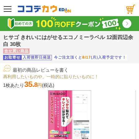
メニュー
ヒサゴ きれいにはがせるエコノミーラベル 12面四辺余
白 30枚
合せ買い商品
お取寄せ
入荷後即日発送
今ご注文頂くと
8/17
(月)入荷予定です！
最初の商品レビューを書く
再利用したいものや、一時的に貼りたいものに！
35.
8
1枚あたり
円
(税込)