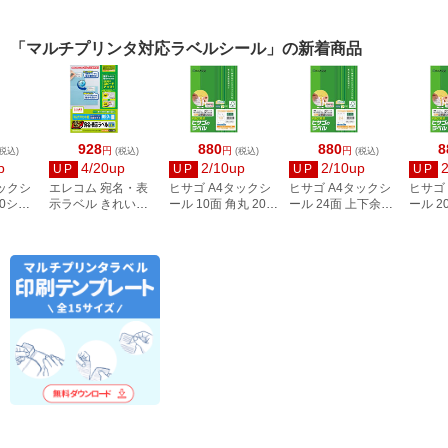
「マルチプリンタ対応ラベルシール」の新着商品
928
880
880
8
円
円
円
税込)
(税込)
(税込)
(税込)
p
4/20up
2/10up
2/10up
UP
UP
UP
UP
タックシ
エレコム 宛名・表
ヒサゴ A4タックシ
ヒサゴ A4タックシ
ヒサゴ
00シー
示ラベル きれい貼
ール 10面 角丸 20シ
ール 24面 上下余白
ール 2
3
44面付 20枚 EDT-
ート FSCOP868
20シート
FSCOP
TMEX44
FSCOP883