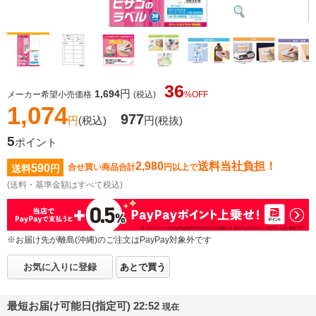
36
円
1,694
メーカー希望小売価格
(税込)
%OFF
1,074
977
円
(税込)
円
(税抜)
5
ポイント
2,980
送料当社負担！
590
合せ買い商品合計
円以上で
送料
円
(送料・基準金額はすべて税込)
※お届け先が離島(沖縄)のご注文はPayPay対象外です
お気に入りに登録
あとで買う
最短お届け可能日(指定可) 22:52
現在