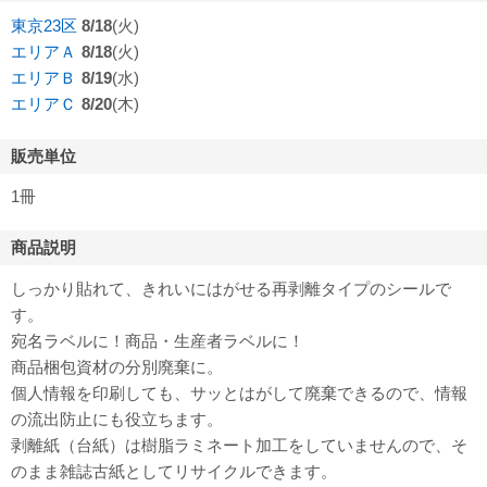
東京23区
8/18
(火)
エリアＡ
8/18
(火)
エリアＢ
8/19
(水)
エリアＣ
8/20
(木)
販売単位
1冊
商品説明
しっかり貼れて、きれいにはがせる再剥離タイプのシールで
す。
宛名ラベルに！商品・生産者ラベルに！
商品梱包資材の分別廃棄に。
個人情報を印刷しても、サッとはがして廃棄できるので、情報
の流出防止にも役立ちます。
剥離紙（台紙）は樹脂ラミネート加工をしていませんので、そ
のまま雑誌古紙としてリサイクルできます。