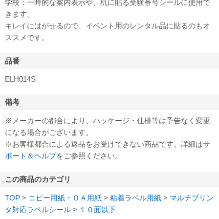
学校：一時的な案内表示や、机に貼る受験番号シールに使用で
きます。
キレイにはがせるので、イベント用のレンタル品に貼るのもオ
ススメです。
品番
ELH014S
備考
※メーカーの都合により、パッケージ・仕様等は予告なく変更
になる場合がございます。
※お客様都合による返品をお受けできない商品です。詳細は
サ
ポート＆ヘルプ
をご参照ください。
この商品のカテゴリ
TOP
>
コピー用紙・ＯＡ用紙
>
粘着ラベル用紙
>
マルチプリン
タ対応ラベルシール
>
１０面以下