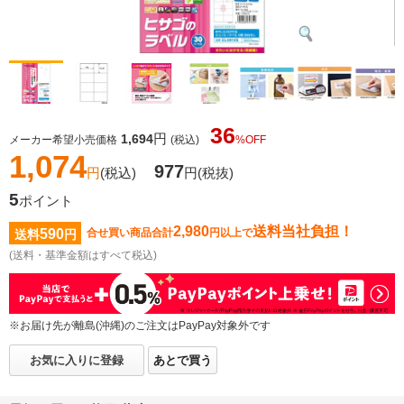
36
円
1,694
メーカー希望小売価格
(税込)
%OFF
1,074
977
円
(税込)
円
(税抜)
5
ポイント
2,980
送料当社負担！
590
合せ買い商品合計
円以上で
送料
円
(送料・基準金額はすべて税込)
※お届け先が離島(沖縄)のご注文はPayPay対象外です
お気に入りに登録
あとで買う