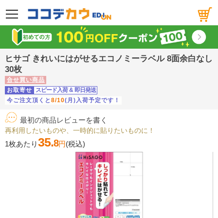
メニュー
ヒサゴ きれいにはがせるエコノミーラベル 8面余白なし
30枚
合せ買い商品
お取寄せ
スピード入荷
&
即日発送
今ご注文頂くと
8/10
(月)入荷予定です！
最初の商品レビューを書く
再利用したいものや、一時的に貼りたいものに！
35.
8
1枚あたり
円
(税込)