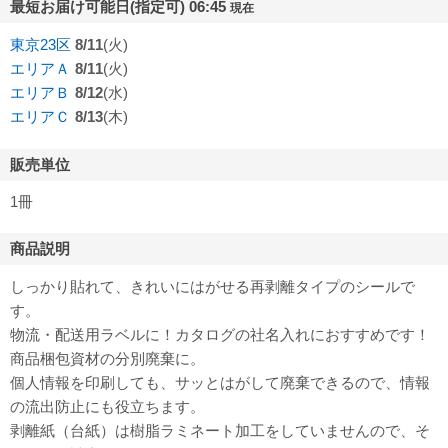
最短お届け可能日(指定可) 06:45
現在
東京23区
8/11
(火)
エリアＡ
8/11
(火)
エリアＢ
8/12
(水)
エリアＣ
8/13
(木)
販売単位
1冊
商品説明
しっかり貼れて、きれいにはがせる再剥離タイプのシールで
す。
物流・配送用ラベルに！カタログの社名入れにおすすめです！
商品梱包資材の分別廃棄に。
個人情報を印刷しても、サッとはがして廃棄できるので、情報
の流出防止にも役立ちます。
剥離紙（台紙）は樹脂ラミネート加工をしていませんので、そ