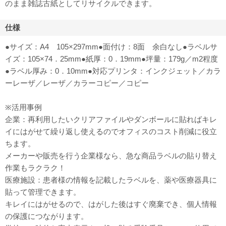
のまま雑誌古紙としてリサイクルできます。
仕様
●サイズ：A4 105×297mm●面付け：8面 余白なし●ラベルサ
イズ：105×74．25mm●紙厚：0．19mm●坪量：179g／m2程度
●ラベル厚み：0．10mm●対応プリンタ：インクジェット／カラ
ーレーザ／レーザ／カラーコピー／コピー
※活用事例
企業：再利用したいクリアファイルやダンボールに貼ればキレ
イにはがせて繰り返し使えるのでオフィスのコスト削減に役立
ちます。
メーカーや販売を行う企業様なら、急な商品ラベルの貼り替え
作業もラクラク！
医療施設：患者様の情報を記載したラベルを、薬や医療器具に
貼って管理できます。
キレイにはがせるので、はがした後はすぐ廃棄でき、個人情報
の保護につながります。