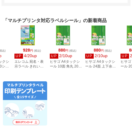
「マルチプリンタ対応ラベルシール」の新着商品
928
880
880
8
円
円
円
税込)
(税込)
(税込)
(税込)
p
4/20up
2/10up
2/10up
UP
UP
UP
UP
タックシ
エレコム 宛名・表
ヒサゴ A4タックシ
ヒサゴ A4タックシ
ヒサゴ
00シー
示ラベル きれい貼
ール 10面 角丸 20シ
ール 24面 上下余白
ール 2
3
44面付 20枚 EDT-
ート FSCOP868
20シート
FSCOP
TMEX44
FSCOP883