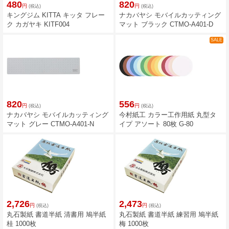
480
820
円
円
(税込)
(税込)
キングジム KITTA キッタ フレー
ナカバヤシ モバイルカッティング
ク カガヤキ KITF004
マット ブラック CTMO-A401-D
SALE
820
556
円
円
(税込)
(税込)
ナカバヤシ モバイルカッティング
今村紙工 カラー工作用紙 丸型タ
マット グレー CTMO-A401-N
イプ アソート 80枚 G-80
2,726
2,473
円
円
(税込)
(税込)
丸石製紙 書道半紙 清書用 鳩半紙
丸石製紙 書道半紙 練習用 鳩半紙
桂 1000枚
梅 1000枚