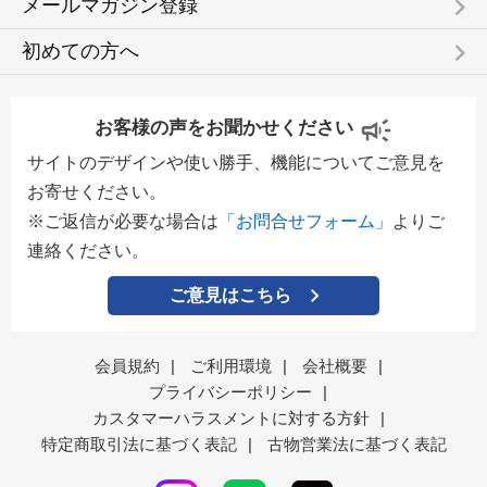
keyboard_arrow_right
メールマガジン登録
keyboard_arrow_right
初めての方へ
お客様の声をお聞かせください
サイトのデザインや使い勝手、機能についてご意見を
お寄せください。
※ご返信が必要な場合は
「お問合せフォーム」
よりご
連絡ください。
ご意見はこちら
会員規約
|
ご利用環境
|
会社概要
|
プライバシーポリシー
|
カスタマーハラスメントに対する方針
|
特定商取引法に基づく表記
|
古物営業法に基づく表記