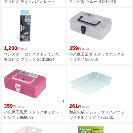
ヨコピタ ライトバイオレット
ヨコピタ ブルー S1313916
S1313878
1,200
359
円
円
(税込)
(税込)
サンスター コンパクトふでいれ
小久保工業所 スタックボックス
ヨコピタ ブラック S1313924
クリア 7-9590-01
favorite_border
1
359
261
円
円
(税込)
(税込)
小久保工業所 スタックボックス
和泉化成 インデックスバスケット
ピンク 7-9590-02
ワイドII クリア 7-7827-01