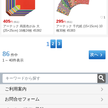
favorite_border
1
405
295
円
円
(税込)
(税込)
アーテック 両面色がみ 大
アーテック 千代紙 (15×15cm) 10
(25×25cm) 16種24枚 45382
種30枚 45383
1
2
3
86
keyboard_arrow_right
次へ
件中
1
～
40件表示
keyboard_arrow_right
ご利用案内
keyboard_arrow_right
お問合せフォーム