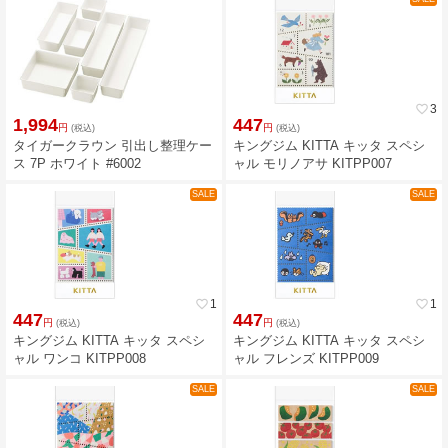
favorite_border
3
1,994
447
円
円
(税込)
(税込)
タイガークラウン 引出し整理ケー
キングジム KITTA キッタ スペシ
ス 7P ホワイト #6002
ャル モリノアサ KITPP007
SALE
SALE
favorite_border
1
favorite_border
1
447
447
円
円
(税込)
(税込)
キングジム KITTA キッタ スペシ
キングジム KITTA キッタ スペシ
ャル ワンコ KITPP008
ャル フレンズ KITPP009
SALE
SALE