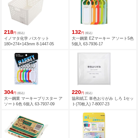
218
132
円
円
(税込)
(税込)
イノマタ化学 バスケット
大一鋼業 EZマーキー アソート5色
180×274×143mm 8-1447-05
5個入 63-7936-17
304
220
円
円
(税込)
(税込)
大一鋼業 マーキーブリスター ア
協和紙工 単色おりがみ しろ 1セッ
ソート6色 6個入 63-7937-09
ト(70枚入) 7-8007-23