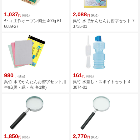
1,037
2,088
円
円
(税込)
(税込)
ヤコ 工作オーブン陶土 400g 61-
呉竹 水でかんたんお習字セット 7-
6039-27
3735-01
980
161
円
円
(税込)
(税込)
呉竹 水でかんたんお習字セット用
呉竹 水差し・スポイトセット 4-
半紙(黒・緑・赤 各1枚)
3074-01
1,850
2,770
円
円
(税込)
(税込)