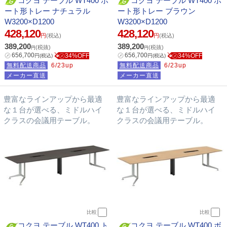
コクヨ テーブル WT400 ボ
コクヨ テーブル WT400 ボ
ート形トレー ナチュラル
ート形トレー ブラウン
W3200×D1200
W3200×D1200
428,120
428,120
円
(税込)
円
(税込)
389,200
389,200
(税抜)
(税抜)
円
円
㋱
656,700
㋱
656,700
㋱34%OFF
㋱34%OFF
円
(税込)
円
(税込)
無料配送商品
6/23up
無料配送商品
6/23up
メーカー直送
メーカー直送
豊富なラインアップから最適
豊富なラインアップから最適
な１台が選べる、ミドルハイ
な１台が選べる、ミドルハイ
クラスの会議用テーブル。
クラスの会議用テーブル。
比較
比較
コクヨ テーブル WT400 ト
コクヨ テーブル WT400 ボ