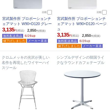
比較
比較
宮武製作所 プロポーションチ
宮武製作所 プロポーションチ
ェアマット W90×D120 グレー
ェアマット W90×D120 ベージ
3,135
ュ
2,850
円
(税込)
(税抜)
円
3,135
2,850
無料配送商品
6/26up
円
(税込)
(税抜)
円
値下げしました
メーカー直送
無料配送商品
6/26up
値下げしました
メーカー直送
クロムメッキの光沢が美しい
シンプルデザインの韓国ライ
名作を再現したワイヤーハイ
クなラウンドカフェテーブル
スツール