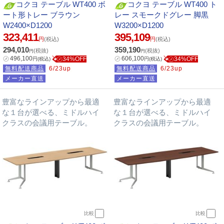
コクヨ テーブル WT400 ボ
コクヨ テーブル WT400 ト
ート形トレー ブラウン
レー スモークドグレー 脚黒
W2400×D1200
W3200×D1200
323,411
395,109
円
(税込)
円
(税込)
294,010
359,190
(税抜)
(税抜)
円
円
㋱
496,100
㋱
606,100
㋱34%OFF
㋱34%OFF
円
(税込)
円
(税込)
無料配送商品
6/23up
無料配送商品
6/23up
メーカー直送
メーカー直送
豊富なラインアップから最適
豊富なラインアップから最適
な１台が選べる、ミドルハイ
な１台が選べる、ミドルハイ
クラスの会議用テーブル。
クラスの会議用テーブル。
比較
比較