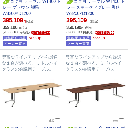
コクヨ テーブル WT400 ト
コクヨ テーブル WT400 ト
レー ブラウン 脚黒
レー スモークドグレー 脚銀
W3200×D1200
W3200×D1200
395,109
395,109
円
(税込)
円
(税込)
359,190
359,190
(税抜)
(税抜)
円
円
㋱
606,100
㋱
606,100
㋱34%OFF
㋱34%OFF
円
(税込)
円
(税込)
無料配送商品
6/23up
無料配送商品
6/23up
メーカー直送
メーカー直送
豊富なラインアップから最適
豊富なラインアップから最適
な１台が選べる、ミドルハイ
な１台が選べる、ミドルハイ
クラスの会議用テーブル。
クラスの会議用テーブル。
比較
比較