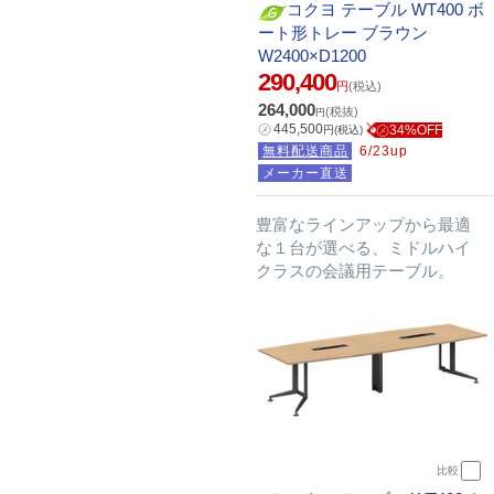
コクヨ テーブル WT400 ボ
ート形トレー ブラウン
W2400×D1200
290,400
円
(税込)
264,000
(税抜)
円
㋱
445,500
㋱34%OFF
円
(税込)
無料配送商品
6/23up
メーカー直送
豊富なラインアップから最適
な１台が選べる、ミドルハイ
クラスの会議用テーブル。
比較