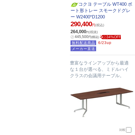
コクヨ テーブル WT400 ボ
ート形トレー スモークドグレ
ー W2400*D1200
290,400
円
(税込)
264,000
(税抜)
円
㋱
445,500
㋱34%OFF
円
(税込)
無料配送商品
6/23up
メーカー直送
豊富なラインアップから最適
な１台が選べる、ミドルハイ
クラスの会議用テーブル。
比較