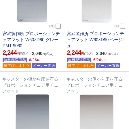
比較
比較
宮武製作所 プロポーションチ
宮武製作所 プロポーションチ
ェアマット W60×D90 グレー
ェアマット W60×D90 ベージ
PMT-9060
ュ
2,244
2,244
2,040
2,040
円
(税込)
円
(税込)
(税抜)
(税抜)
円
円
無料配送商品
6/26up
無料配送商品
6/26up
値下げしました
メーカー直送
値下げしました
メーカー直送
キャスターの傷から床を守る
キャスターの傷から床を守る
プロポーションチェア用チェ
プロポーションチェア用チェ
アマット
アマット