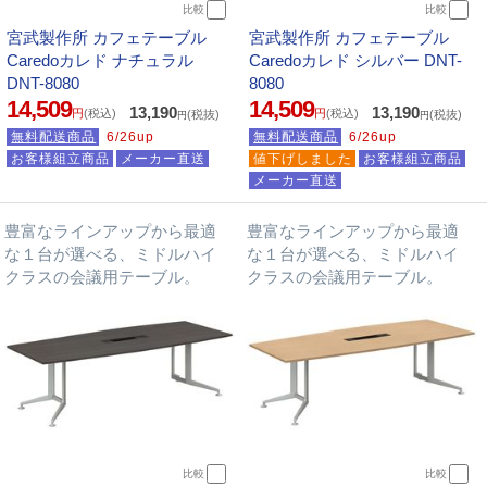
比較
比較
宮武製作所 カフェテーブル
宮武製作所 カフェテーブル
Caredoカレド ナチュラル
Caredoカレド シルバー DNT-
DNT-8080
8080
14,509
14,509
13,190
13,190
円
(税込)
円
(税込)
(税抜)
(税抜)
円
円
無料配送商品
6/26up
無料配送商品
6/26up
お客様組立商品
メーカー直送
値下げしました
お客様組立商品
メーカー直送
豊富なラインアップから最適
豊富なラインアップから最適
な１台が選べる、ミドルハイ
な１台が選べる、ミドルハイ
クラスの会議用テーブル。
クラスの会議用テーブル。
比較
比較