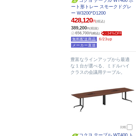
コクヨ テーブル WT400 ボ
ート形トレー スモークドグレ
ー W3200*D1200
428,120
円
(税込)
389,200
(税抜)
円
㋱
656,700
㋱34%OFF
円
(税込)
無料配送商品
6/23up
メーカー直送
豊富なラインアップから最適
な１台が選べる、ミドルハイ
クラスの会議用テーブル。
比較
コクヨ テーブル WT400 ト