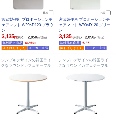
比較
比較
宮武製作所 プロポーションチ
宮武製作所 プロポーションチ
ェアマット W90×D120 ブラウ
ェアマット W90×D120 グリー
ン
ン
3,135
3,135
2,850
2,850
円
(税込)
円
(税込)
(税抜)
(税抜)
円
円
無料配送商品
6/26up
無料配送商品
6/26up
値下げしました
メーカー直送
値下げしました
メーカー直送
シンプルデザインの韓国ライ
シンプルデザインの韓国ライ
クなラウンドカフェテーブル
クなラウンドカフェテーブル