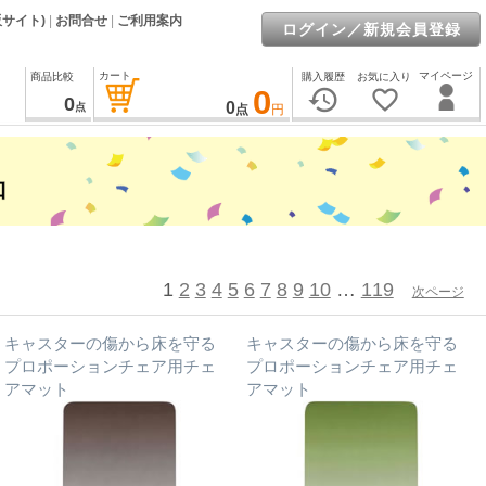
販サイト)
|
お問合せ
|
ご利用案内
ログイン／新規会員登録
カート
マイページ
商品比較
購入履歴
お気に入り
0
history
favorite_border
0
0
点
点
円
1
2
3
4
5
6
7
8
9
10
…
119
次ページ
キャスターの傷から床を守る
キャスターの傷から床を守る
プロポーションチェア用チェ
プロポーションチェア用チェ
アマット
アマット