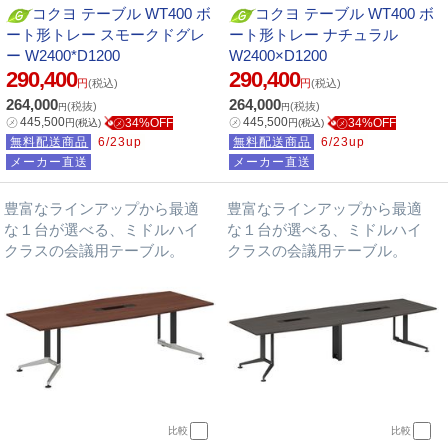
コクヨ テーブル WT400 ボ
コクヨ テーブル WT400 ボ
ート形トレー スモークドグレ
ート形トレー ナチュラル
ー W2400*D1200
W2400×D1200
290,400
290,400
円
(税込)
円
(税込)
264,000
264,000
(税抜)
(税抜)
円
円
㋱
445,500
㋱
445,500
㋱34%OFF
㋱34%OFF
円
(税込)
円
(税込)
無料配送商品
6/23up
無料配送商品
6/23up
メーカー直送
メーカー直送
豊富なラインアップから最適
豊富なラインアップから最適
な１台が選べる、ミドルハイ
な１台が選べる、ミドルハイ
クラスの会議用テーブル。
クラスの会議用テーブル。
比較
比較