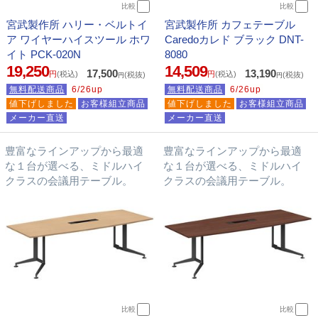
比較
比較
宮武製作所 ハリー・ベルトイ
宮武製作所 カフェテーブル
ア ワイヤーハイスツール ホワ
Caredoカレド ブラック DNT-
イト PCK-020N
8080
19,250
14,509
17,500
13,190
円
(税込)
円
(税込)
(税抜)
(税抜)
円
円
無料配送商品
6/26up
無料配送商品
6/26up
値下げしました
お客様組立商品
値下げしました
お客様組立商品
メーカー直送
メーカー直送
豊富なラインアップから最適
豊富なラインアップから最適
な１台が選べる、ミドルハイ
な１台が選べる、ミドルハイ
クラスの会議用テーブル。
クラスの会議用テーブル。
比較
比較