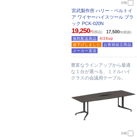
比較
宮武製作所 ハリー・ベルトイ
ア ワイヤーハイスツール ブラ
ック PCK-020N
19,250
17,500
円
(税込)
(税抜)
円
無料配送商品
6/26up
値下げしました
お客様組立商品
メーカー直送
豊富なラインアップから最適
な１台が選べる、ミドルハイ
クラスの会議用テーブル。
比較