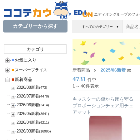
エディオングループのフォ
カテゴリーから探す
すべてのカテゴリー
▼
カテゴリ
■
お気に入り
■
新着商品
2025/06新着
スーパープライス
(0)
4731
■
新着商品
件中
1
～
40件表示
2026/08新着
(473)
2026/07新着
(4478)
キャスターの傷から床を守る
2026/06新着
プロポーションチェア用チェ
(2414)
アマット
2026/05新着
(3641)
2026/04新着
(6211)
2026/03新着
(16995)