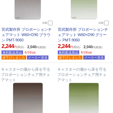
比較
比較
宮武製作所 プロポーションチ
宮武製作所 プロポーションチ
ェアマット W60×D90 ブラウ
ェアマット W60×D90 グリー
ン PMT-9060
ン PMT-9060
2,244
2,244
2,040
2,040
円
(税込)
円
(税込)
(税抜)
(税抜)
円
円
無料配送商品
6/26up
無料配送商品
6/26up
値下げしました
メーカー直送
値下げしました
メーカー直送
キャスターの傷から床を守る
キャスターの傷から床を守る
プロポーションチェア用チェ
プロポーションチェア用チェ
アマット
アマット