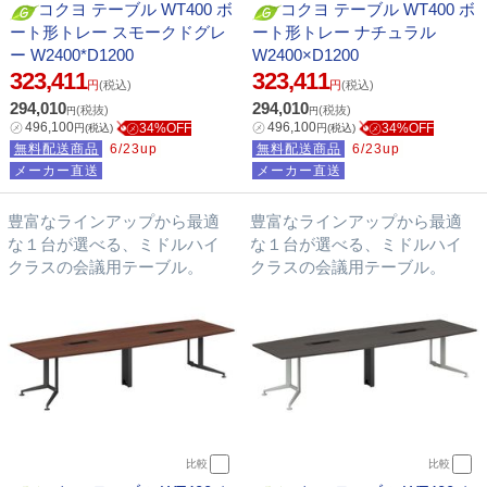
コクヨ テーブル WT400 ボ
コクヨ テーブル WT400 ボ
ート形トレー スモークドグレ
ート形トレー ナチュラル
ー W2400*D1200
W2400×D1200
323,411
323,411
円
(税込)
円
(税込)
294,010
294,010
(税抜)
(税抜)
円
円
㋱
496,100
㋱
496,100
㋱34%OFF
㋱34%OFF
円
(税込)
円
(税込)
無料配送商品
6/23up
無料配送商品
6/23up
メーカー直送
メーカー直送
豊富なラインアップから最適
豊富なラインアップから最適
な１台が選べる、ミドルハイ
な１台が選べる、ミドルハイ
クラスの会議用テーブル。
クラスの会議用テーブル。
比較
比較