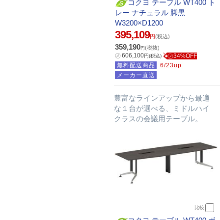
コクヨ テーブル WT400 ト
レー ナチュラル 脚黒
W3200×D1200
395,109
円
(税込)
359,190
(税抜)
円
㋱
606,100
㋱34%OFF
円
(税込)
無料配送商品
6/23up
メーカー直送
豊富なラインアップから最適
な１台が選べる、ミドルハイ
クラスの会議用テーブル。
比較