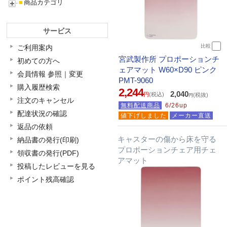
■
商品カテゴリ
サービス
比較
ご利用案内
宮武製作所 プロポーションチ
初めての方へ
ェアマット W60×D90 ピンク
会員情報 参照｜変更
PMT-9060
購入履歴検索
2,244
2,040
円
(税込)
(税抜)
円
注文のキャンセル
無料配送商品
6/26up
配達状況の確認
値下げしました
メーカー直送
返品の依頼
キャスターの傷から床を守る
納品書の発行(印刷)
プロポーションチェア用チェ
領収書の発行(PDF)
アマット
投稿したレビューを見る
ポイント残高確認