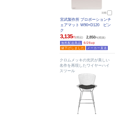
比較
宮武製作所 プロポーションチ
ェアマット W90×D120 ピン
ク
3,135
2,850
円
(税込)
(税抜)
円
無料配送商品
6/26up
値下げしました
メーカー直送
クロムメッキの光沢が美しい
名作を再現したワイヤーハイ
スツール