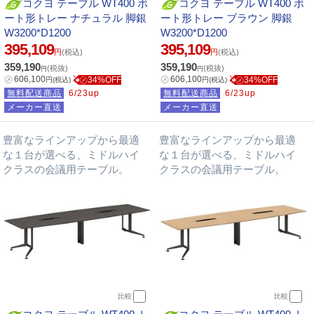
コクヨ テーブル WT400 ボ
コクヨ テーブル WT400 ボ
ート形トレー ナチュラル 脚銀
ート形トレー ブラウン 脚銀
W3200*D1200
W3200*D1200
395,109
395,109
円
(税込)
円
(税込)
359,190
359,190
(税抜)
(税抜)
円
円
㋱
606,100
㋱
606,100
㋱34%OFF
㋱34%OFF
円
(税込)
円
(税込)
無料配送商品
6/23up
無料配送商品
6/23up
メーカー直送
メーカー直送
豊富なラインアップから最適
豊富なラインアップから最適
な１台が選べる、ミドルハイ
な１台が選べる、ミドルハイ
クラスの会議用テーブル。
クラスの会議用テーブル。
比較
比較