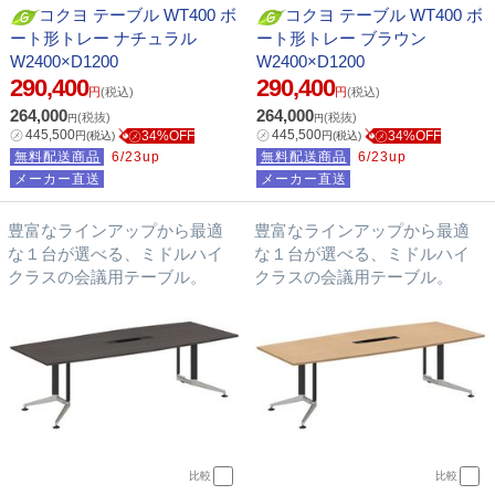
コクヨ テーブル WT400 ボ
コクヨ テーブル WT400 ボ
ート形トレー ナチュラル
ート形トレー ブラウン
W2400×D1200
W2400×D1200
290,400
290,400
円
(税込)
円
(税込)
264,000
264,000
(税抜)
(税抜)
円
円
㋱
445,500
㋱
445,500
㋱34%OFF
㋱34%OFF
円
(税込)
円
(税込)
無料配送商品
6/23up
無料配送商品
6/23up
メーカー直送
メーカー直送
豊富なラインアップから最適
豊富なラインアップから最適
な１台が選べる、ミドルハイ
な１台が選べる、ミドルハイ
クラスの会議用テーブル。
クラスの会議用テーブル。
比較
比較