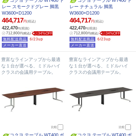
コクヨ テーブル WT400 ト
コクヨ テーブル WT400 ト
レー スモークドグレー 脚黒
レー ナチュラル 脚黒
W3600×D1200
W3600×D1200
464,717
464,717
円
(税込)
円
(税込)
422,470
422,470
(税抜)
(税抜)
円
円
㋱
712,800
㋱
712,800
㋱34%OFF
㋱34%OFF
円
(税込)
円
(税込)
無料配送商品
6/23up
無料配送商品
6/23up
メーカー直送
メーカー直送
豊富なラインアップから最適
豊富なラインアップから最適
な１台が選べる、ミドルハイ
な１台が選べる、ミドルハイ
クラスの会議用テーブル。
クラスの会議用テーブル。
比較
比較
コクヨ テーブル WT400 ボ
コクヨ テーブル WT400 ボ